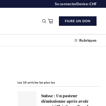
Se connecter
Devise:
CHF
FAIRE UN DON
Rubriques
n don
Les 10 articles les plus lus
s
Suisse : Un pasteur
ction
démissionne après avoir