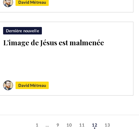
David Métreau
Dernière nouvelle
L’image de Jésus est malmenée
David Métreau
1
…
9
10
11
12
13