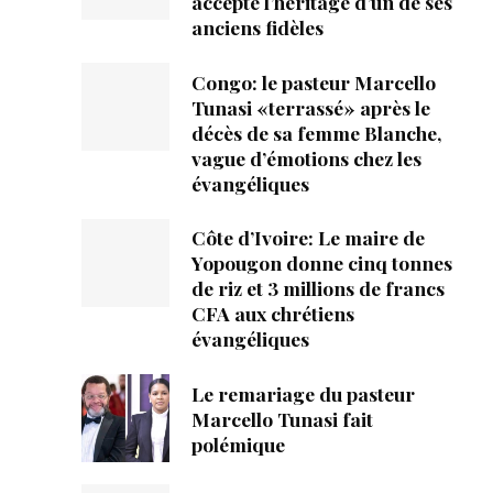
accepté l’héritage d’un de ses
mpte
anciens fidèles
Congo: le pasteur Marcello
ent d'adresse
Tunasi «terrassé» après le
décès de sa femme Blanche,
ntacter
vague d’émotions chez les
évangéliques
Côte d’Ivoire: Le maire de
Yopougon donne cinq tonnes
de riz et 3 millions de francs
CFA aux chrétiens
évangéliques
Le remariage du pasteur
Marcello Tunasi fait
polémique