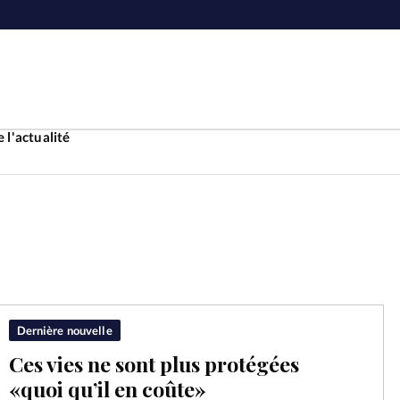
 l'actualité
Accueil
ture
Faire u
e
Laicité
À propo
Dernière nouvelle
Ces vies ne sont plus protégées
Monde
La réda
«quoi qu’il en coûte»