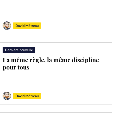
Mon co
s
Société
Changem
David Métreau
Nous co
Dernière nouvelle
La même règle, la même discipline
pour tous
David Métreau