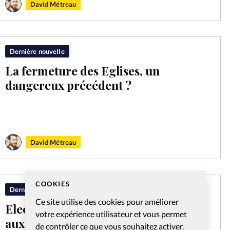
David Métreau
Dernière nouvelle
La fermeture des Eglises, un
dangereux précédent ?
David Métreau
COOKIES
Dernière nouvelle
Ce site utilise des cookies pour améliorer
Elections très serrées et sous tension
votre expérience utilisateur et vous permet
aux Etats-Unis
de contrôler ce que vous souhaitez activer.