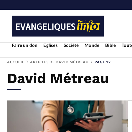
Faire un don
Eglises
Société
Monde
Bible
Toute
ACCUEIL
ARTICLES DE DAVID MÉTREAU
PAGE 12
David Métreau
RUBRIQUES
Toute l'actualité
Bible
Cul
Economie
Eglises
Histoir
Liberté religieuse
Mission