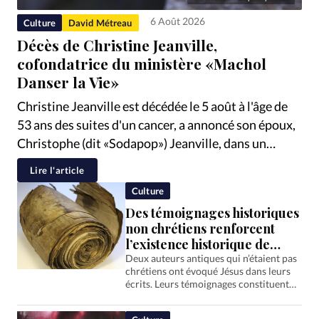
RUBRIQUES
Toute l'actualité
Bible
Culture
Economie
6 Août 2026
Culture
David Métreau
Eglises
Histoire
Laicité
Liberté religieuse
Décès de Christine Jeanville,
cofondatrice du ministère «Machol
Mission
Monde
People
Politique
Religions
Danser la Vie»
Société
Christine Jeanville est décédée le 5 août à l'âge de
53 ans des suites d'un cancer, a annoncé son époux,
Christophe (dit «Sodapop») Jeanville, dans un
message publié sur Facebook, précisant qu'elle
Lire l'article
luttait contre la maladie depuis trois ans.
Culture
Cofondatrice et codirectrice du ministère
Des témoignages historiques
protestant «Machol Danser la Vie», elle s'était
non chrétiens renforcent
engagée pendant plus de…
l’existence historique de
Jésus, souligne «Science &
Deux auteurs antiques qui n’étaient pas
chrétiens ont évoqué Jésus dans leurs
Vie»
écrits. Leurs témoignages constituent
aujourd’hui encore des sources
importantes pour les historiens qui