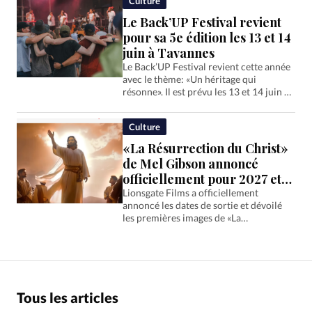
Culture
étudient son existence.
Le Back’UP Festival revient
pour sa 5e édition les 13 et 14
juin à Tavannes
Le Back’UP Festival revient cette année
avec le thème: «Un héritage qui
résonne». Il est prévu les 13 et 14 juin à
Tavannes, dans le Jura bernois en Suisse.
Culture
«La Résurrection du Christ»
de Mel Gibson annoncé
officiellement pour 2027 et
2028
Lionsgate Films a officiellement
annoncé les dates de sortie et dévoilé
les premières images de «La
Résurrection du Christ», la très
attendue suite de «La Passion du Christ»
réalisé par Mel Gibson. Le film sortira…
Tous les articles