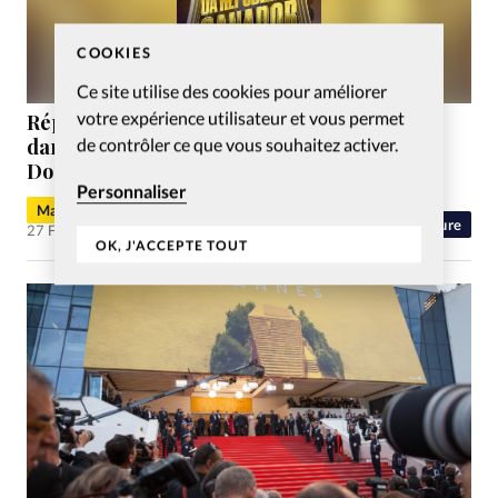
COOKIES
Ce site utilise des cookies pour améliorer
votre expérience utilisateur et vous permet
République dominicaine: Un spectacle de
de contrôler ce que vous souhaitez activer.
danse sur la Passion du Christ triomphe à
Dominicana’s Got Talent
Personnaliser
Matthieu Schmidt
Culture
27 Fév 2026
OK, J'ACCEPTE TOUT