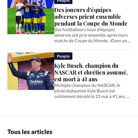
People
quotidien.
Des joueurs d’équipes
adverses prient ensemble
pendant la Coupe du Monde
Des footballeurs issus d'équipes
adverses ont prié ensemble après leurs
matchs de Coupe du Monde. «Dans un
monde constamment divisé, l’Evangile
accomplit quelque chose d’incroyable»,
People
se réjouit l’organisation Ballers in God.
Kyle Busch, champion du
NASCAR et chrétien assumé,
est mort à 41 ans
Multiple champion du NASCAR, le
pilote étatsunien Kyle Busch est
subitement décédé le 21 mai à 41 ans. Il
était également connu car il parlait
ouvertement de sa foi.
Tous les articles