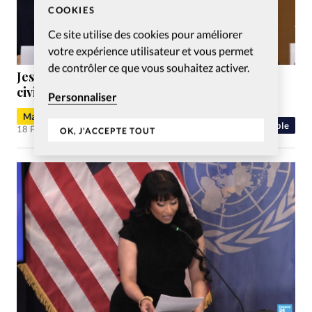
COOKIES
Ce site utilise des cookies pour améliorer
votre expérience utilisateur et vous permet
de contrôler ce que vous souhaitez activer.
Jesse Jackson, pasteur et figure des droits
civiques, est décédé à 84 ans
Personnaliser
Maude Burkhalter
People
18 Fév 2026
OK, J'ACCEPTE TOUT