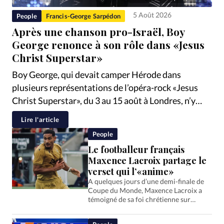
RUBRIQUES
Toute l'actualité
Bible
Culture
Economie
5 Août 2026
People
Francis-George Sarpédon
Eglises
Histoire
Laicité
Liberté religieuse
Après une chanson pro-Israël, Boy
George renonce à son rôle dans «Jesus
Mission
Monde
People
Politique
Religions
Christ Superstar»
Société
Boy George, qui devait camper Hérode dans
plusieurs représentations de l’opéra-rock «Jesus
Christ Superstar», du 3 au 15 août à Londres, n’y
participe finalement pas. L’artiste a publié, le 26
Lire l'article
juillet sur X, une chanson reprenant les mots, en
People
anglais, qu'une jeune Israélienne survivante du
Le footballeur français
massacre du 7 octobre 2023 s'est fait tatouer sur
Maxence Lacroix partage le
le…
verset qui l’«anime»
A quelques jours d’une demi-finale de
Coupe du Monde, Maxence Lacroix a
témoigné de sa foi chrétienne sur
Instagram, expliquant comment un
passage de l’Evangile oriente son