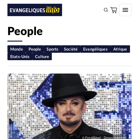
People
FAIRE UN DON
Faire un don
Monde
People
Sports
Société
Evangéliques
Afrique
Etats-Unis
Culture
Eglises
Société
Monde
Bible
Toute l'actualité
Se connecter
Devise:
CHF
Fredduval - Depositphotos
©