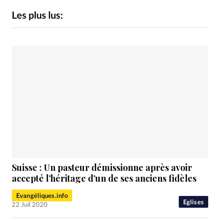
RUBRIQUES
Toute l'actualité
Bible
Culture
Economie
Les plus lus:
Eglises
Histoire
Laicité
Liberté religieuse
Mission
Monde
People
Politique
Religions
Société
Suisse : Un pasteur démissionne après avoir
accepté l’héritage d’un de ses anciens fidèles
Evangéliques.info
Eglises
22 Juil 2020