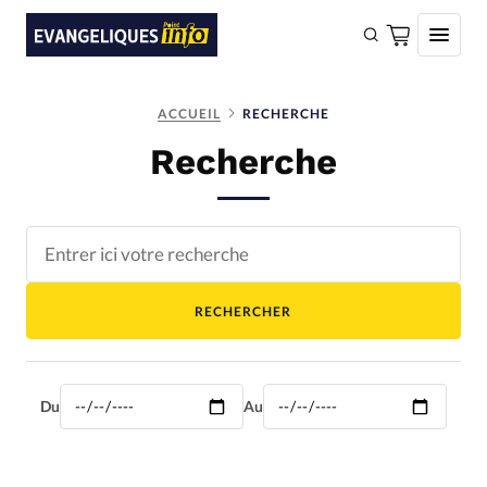
FAIRE UN DON
ACCUEIL
RECHERCHE
Recherche
Faire un don
Eglises
Société
Monde
RECHERCHER
Bible
Toute l'actualité
Du
Au
Se connecter
Devise:
CHF