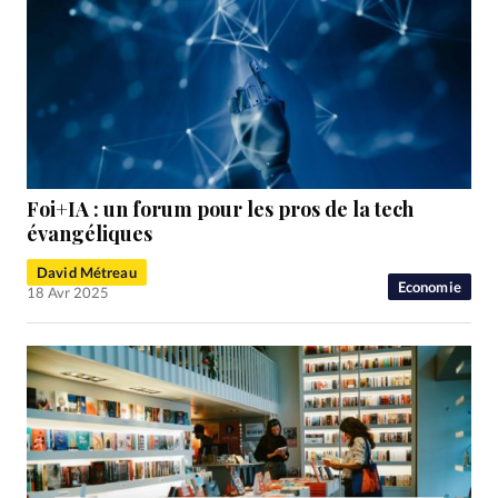
Foi+IA : un forum pour les pros de la tech
évangéliques
David Métreau
Economie
18 Avr 2025