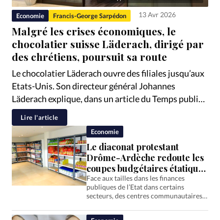
RUBRIQUES
Toute l'actualité
Bible
Culture
Economie
13 Avr 2026
Economie
Francis-George Sarpédon
Eglises
Histoire
Laicité
Liberté religieuse
Malgré les crises économiques, le
chocolatier suisse Läderach, dirigé par
Mission
Monde
People
Politique
Religions
des chrétiens, poursuit sa route
Société
Le chocolatier Läderach ouvre des filiales jusqu’aux
Etats-Unis. Son directeur général Johannes
Läderach explique, dans un article du Temps publié
le 3 avril, comment l’entreprise s’adapte face aux
Lire l'article
crises. Elle avait déjà dû faire preuve de résilience
Economie
après un scandale en 2023, en lien avec de mauvais
Le diaconat protestant
traitements au sein de l’école évangélique fondée
Drôme-Ardèche redoute les
par…
coupes budgétaires étatiques
2026
Face aux tailles dans les finances
publiques de l’Etat dans certains
secteurs, des centres communautaires
sont dans l’incertitude.