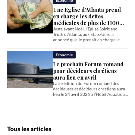
Economie
Une Église d’Atlanta prend
en charge les dettes
médicales de plus de 1100
personnes
Juste avant Noël, l'Eglise Spirit and
Truth d'Atlanta, aux Etats-Unis, a
annoncé qu'elle prenait en charge le
remboursement des dettes médicales de
plus de 1000 personnes. Elles s'élevaient
Economie
à 1,5 million de dollars.
Le prochain Forum romand
pour décideurs chrétiens
aura lieu en avril
La 5e édition du Forum romand des
décideuses et décideurs chrétiens aura
lieu le 24 avril 2026 à l’Hôtel Aquatis à
Lausanne. Les inscriptions ouvriront
prochainement.
Tous les articles