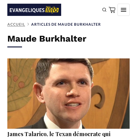
ACCUEIL
ARTICLES DE MAUDE BURKHALTER
FAIRE UN DON
Maude Burkhalter
Faire un don
Eglises
Société
Monde
Bible
Toute l'actualité
Se connecter
Devise:
CHF
James Talarico, le Texan démocrate qui