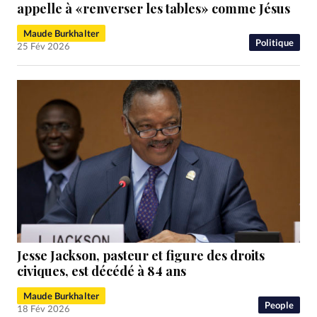
RUBRIQUES
appelle à «renverser les tables» comme Jésus
Toute l'actualité
Bible
Culture
Economie
Maude Burkhalter
Eglises
Histoire
Laicité
Liberté religieuse
Politique
25 Fév 2026
Mission
Monde
People
Politique
Religions
Société
Jesse Jackson, pasteur et figure des droits
civiques, est décédé à 84 ans
Maude Burkhalter
People
18 Fév 2026