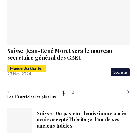
Suisse: Jean-René Moret sera le nouveau
secrétaire général des GBEU
Maude Burkhalter
Société
23 Nov 2024
1
2
Les 10 articles les plus lus
Suisse : Un pasteur démissionne après
avoir accepté l’héritage d’un de ses
anciens fidèles