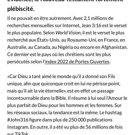
RUBRIQUES
plébiscité.
Toute l'actualité
Bible
Culture
Economie
Alliance Presse - Illustration de la Bible manuscrite, ici le Psaume 23 écrit par Olivier Giroud
©
Eglises
Histoire
Laicité
Liberté religieuse
Il ne pouvait en être autrement. Avec 2,1 millions de
recherches mensuelles sur Internet, Jean 3:16 est le verset
Mission
Monde
People
Politique
Religions
le plus populaire. Selon
World Vision
, il est le verset le plus
Société
recherché aux États-Unis, au Royaume-Uni, en France, en
Australie, au Canada, au Nigéria ou encore en Afghanistan.
Ce dernier est le pays où les chrétiens sont les plus
persécutés selon l’
index 2022 de Portes Ouvertes
.
«Car Dieu a tant aimé le monde qu’il a donné son Fils
unique, afin que quiconque croit en lui ne périsse point,
mais qu’il ait la vie éternelle», est en effet un passage
incontournable dans la Bible. Il résume à lui seul l’Amour le
plus parfait de Dieu pour les hommes et les femmes. Sur
les réseaux sociaux, la tendance est la même. Le hashtag
#John316 figure dans plus de 250 000 publications
Instagram. En outre, il a été vu plus de 56 millions de fois
sur TikTok.