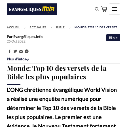
ACCUEIL
ACTUALITÉ
BIBLE
MONDE: TOP 10 DES VERSETS DE LA BIBLE LES PLUS POPULAIRES
FAIRE UN DON
Par
Evangéliques.info
Bible
25 Oct 2022
Faire un don
Eglises
Partager:
Plus d’infos
Société
Monde: Top 10 des versets de la
Monde
Bible les plus populaires
Bible
L'ONG chrétienne évangélique World Vision
Toute l'actualité
a réalisé une enquête numérique pour
déterminer le Top 10 des versets de la Bible
Se connecter
les plus populaires. Le premier est une
Devise:
CHF
évidence, le Nouveau Testament fortement