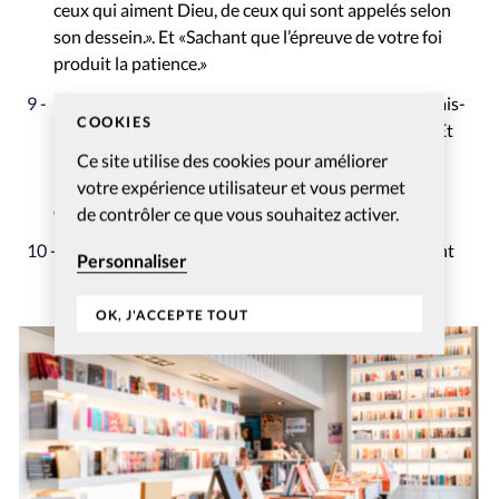
ceux qui aiment Dieu, de ceux qui sont appelés selon
son dessein.». Et «Sachant que l’épreuve de votre foi
produit la patience.»
Proverbes 3:6
et
Éphésiens 2:8
(32 000): «Reconnais-
COOKIES
le dans toutes tes voies, Et il aplanira tes sentiers». Et
«Car c’est par la grâce que vous êtes sauvés, par le
Ce site utilise des cookies pour améliorer
moyen de la foi. Et cela ne vient pas de vous, c’est le
votre expérience utilisateur et vous permet
don de Dieu.»
de contrôler ce que vous souhaitez activer.
Romains 3:23
(27 000): «Car tous ont péché et sont
Personnaliser
privés de la gloire de Dieu».
OK, J'ACCEPTE TOUT