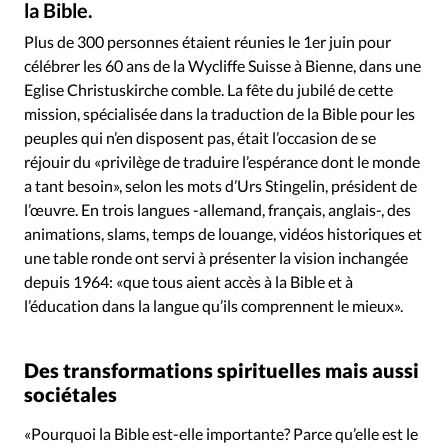
la Bible.
RUBRIQUES
David Métreau / Au micro Peter Wilburg, directeur de Wycliffe Suisse -
©
Toute l'actualité
Bible
Culture
Economie
Plus de 300 personnes étaient réunies le 1er juin pour
Eglises
Histoire
Laicité
Liberté religieuse
célébrer les 60 ans de la Wycliffe Suisse à Bienne, dans une
Mission
Monde
People
Politique
Religions
Eglise Christuskirche comble. La fête du jubilé de cette
mission, spécialisée dans la traduction de la Bible pour les
Société
peuples qui n’en disposent pas, était l’occasion de se
réjouir du «privilège de traduire l’espérance dont le monde
a tant besoin», selon les mots d’Urs Stingelin, président de
l’œuvre. En trois langues -allemand, français, anglais-, des
animations, slams, temps de louange, vidéos historiques et
une table ronde ont servi à présenter la vision inchangée
depuis 1964: «que tous aient accès à la Bible et à
l’éducation dans la langue qu’ils comprennent le mieux».
Des transformations spirituelles mais aussi
sociétales
«Pourquoi la Bible est-elle importante? Parce qu’elle est le