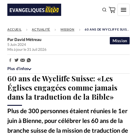
ACCUEIL
ACTUALITÉ
MISSION
60 ANS DE WYCLIFFE SUISSE: «LES ÉGLISES ENGAGÉES COMME JAMAIS DANS LA TRADUCTION DE LA BIBLE»
FAIRE UN DON
Par
David Métreau
Mission
5 Juin 2024
Faire un don
Mis à jour le 31 Juil 2026
Eglises
Partager:
Société
Plus d’infos
60 ans de Wycliffe Suisse: «Les
Monde
Églises engagées comme jamais
Bible
dans la traduction de la Bible»
Toute l'actualité
Plus de 300 personnes étaient réunies le 1er
Se connecter
juin à Bienne, pour célébrer les 60 ans de la
Devise:
CHF
branche suisse de la mission de traduction de