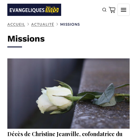
ACCUEIL
ACTUALITÉ
MISSIONS
FAIRE UN DON
Missions
Faire un don
Eglises
Société
Monde
Bible
Toute l'actualité
Se connecter
Devise:
CHF
Décès de Christine Jeanville, cofondatrice du