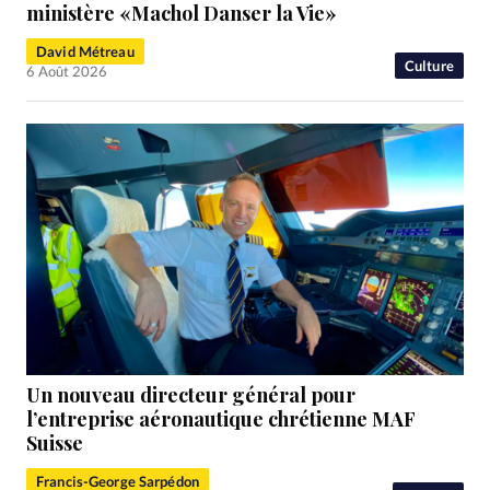
RUBRIQUES
ministère «Machol Danser la Vie»
Toute l'actualité
Bible
Culture
Economie
David Métreau
Eglises
Histoire
Laicité
Liberté religieuse
Culture
6 Août 2026
Mission
Monde
People
Politique
Religions
Société
Un nouveau directeur général pour
l’entreprise aéronautique chrétienne MAF
Suisse
Francis-George Sarpédon