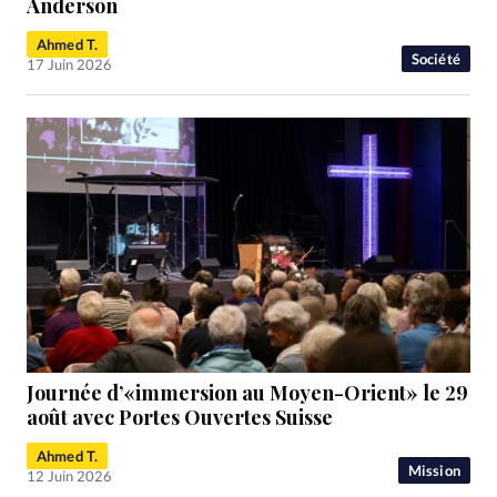
Anderson
Ahmed T.
Société
17 Juin 2026
Journée d’«immersion au Moyen-Orient» le 29
août avec Portes Ouvertes Suisse
Ahmed T.
Mission
12 Juin 2026