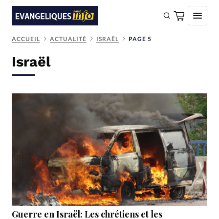
ACCUEIL
ACTUALITÉ
ISRAËL
PAGE 5
FAIRE UN DON
Israël
Faire un don
Eglises
Société
Monde
Bible
Toute l'actualité
Se connecter
Devise:
CHF
Guerre en Israël: Les chrétiens et les