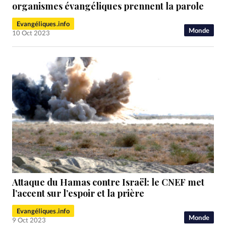
RUBRIQUES
organismes évangéliques prennent la parole
Toute l'actualité
Bible
Culture
Economie
Evangéliques.info
Eglises
Histoire
Laicité
Liberté religieuse
Monde
10 Oct 2023
Mission
Monde
People
Politique
Religions
Société
Attaque du Hamas contre Israël: le CNEF met
l’accent sur l’espoir et la prière
Evangéliques.info
Monde
9 Oct 2023