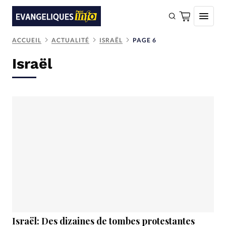
ACCUEIL
ACTUALITÉ
ISRAËL
PAGE 6
FAIRE UN DON
Israël
Faire un don
Eglises
Société
Monde
Bible
Toute l'actualité
Se connecter
Devise:
CHF
Israël: Des dizaines de tombes protestantes