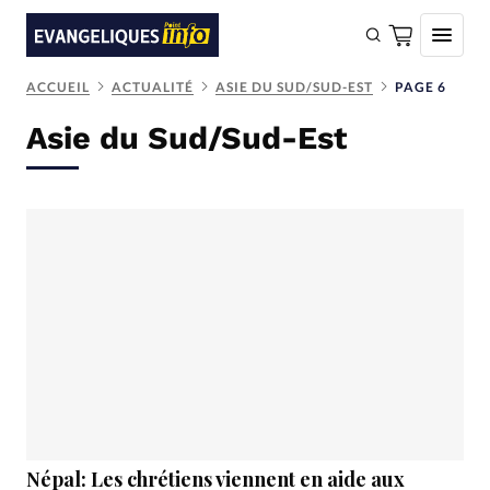
ACCUEIL
ACTUALITÉ
ASIE DU SUD/SUD-EST
PAGE 6
FAIRE UN DON
Asie du Sud/Sud-Est
Faire un don
Eglises
Société
Monde
Bible
Toute l'actualité
Se connecter
Devise:
CHF
Népal: Les chrétiens viennent en aide aux