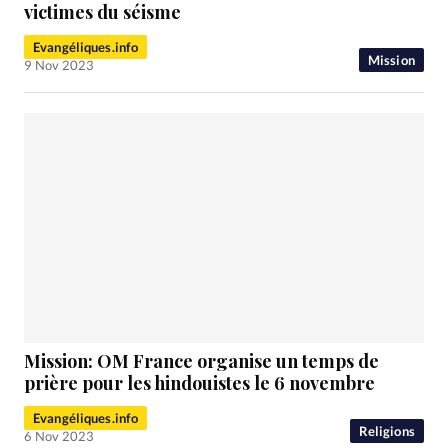
RUBRIQUES
victimes du séisme
Toute l'actualité
Bible
Culture
Economie
Evangéliques.info
Eglises
Histoire
Laicité
Liberté religieuse
Mission
9 Nov 2023
Mission
Monde
People
Politique
Religions
Société
Mission: OM France organise un temps de
prière pour les hindouistes le 6 novembre
Evangéliques.info
Religions
6 Nov 2023