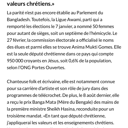
RUBRIQUES
valeurs chrétiens.»
Anima Mukti / Facebook - La chanteuse Anima Mukti a reçu un prix des mains de la première ministre pakistanaise Sheikh Hasina le 8 août 2023
©
Toute l'actualité
Bible
Culture
Economie
La parité n’est pas encore établie au Parlement du
Eglises
Histoire
Laicité
Liberté religieuse
Bangladesh. Toutefois, la Ligue Awami, parti qui a
Mission
Monde
People
Politique
Religions
remporté les élections le 7 janvier, a nommé 50 femmes
pour autant de sièges, soit un septième de l’hémicycle. Le
Société
27 février, la commission électorale a officialisé le noms
des élues et parmi elles se trouve Anima Mukti Gomes. Elle
est la seule député chrétienne dans ce pays qui compte
950 000 croyants en Jésus, soit 0,6% de la population,
selon l’ONG Portes Ouvertes.
Chanteuse folk et écrivaine, elle est notamment connue
pour sa carrière d’artiste et son rôle de jury dans des
programmes de télécrochet. De plus, le 8 août dernier, elle
a reçu le prix Banga Mata (Mère du Bengale) des mains de
la première ministre Sheikh Hasina, reconduite pour un
troisième mandat. «En tant que député chrétienne,
j’appliquerai les valeurs et les enseignements chrétiens.