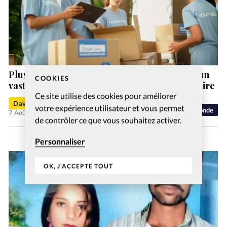
Plusieurs ONG évangéliques bénéficiaires d’un
COOKIES
vaste programme étatsunien d’aide humanitaire
Ce site utilise des cookies pour améliorer
David Métreau
votre expérience utilisateur et vous permet
Monde
7 Août 2026
de contrôler ce que vous souhaitez activer.
Personnaliser
OK, J'ACCEPTE TOUT