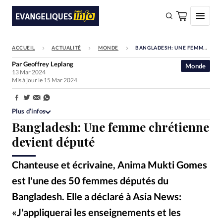
ACCUEIL
ACTUALITÉ
MONDE
BANGLADESH: UNE FEMME CHRÉTIENNE DEVIENT DÉPUTÉ
FAIRE UN DON
Par
Geoffrey Leplang
Monde
13 Mar 2024
Faire un don
Mis à jour le 15 Mar 2024
Eglises
Partager:
Société
Plus d’infos
Bangladesh: Une femme chrétienne
Monde
devient député
Bible
Chanteuse et écrivaine, Anima Mukti Gomes
Toute l'actualité
est l'une des 50 femmes députés du
Se connecter
Bangladesh. Elle a déclaré à Asia News:
Devise:
CHF
«J'appliquerai les enseignements et les