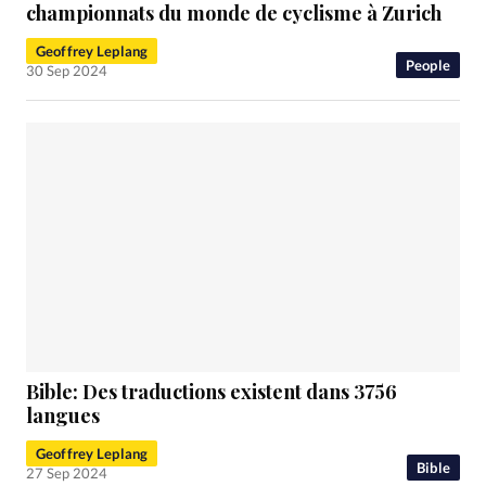
RUBRIQUES
championnats du monde de cyclisme à Zurich
Toute l'actualité
Bible
Culture
Economie
Geoffrey Leplang
Eglises
Histoire
Laicité
Liberté religieuse
People
30 Sep 2024
Mission
Monde
People
Politique
Religions
Société
Bible: Des traductions existent dans 3756
langues
Geoffrey Leplang
Bible
27 Sep 2024