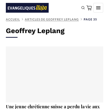
ACCUEIL
ARTICLES DE GEOFFREY LEPLANG
PAGE 35
FAIRE UN DON
Geoffrey Leplang
Faire un don
Eglises
Société
Monde
Bible
Toute l'actualité
Se connecter
Devise:
CHF
Une jeune chrétienne suisse a perdu la vie aux