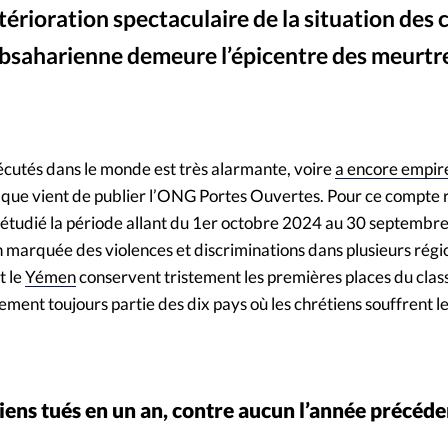
érioration spectaculaire de la situation des 
Mon co
s
Société
subsaharienne demeure l’épicentre des meurtr
Changem
©
Nous co
sécutés dans le monde est très alarmante, voire
a encore empir
n que vient de publier l’ONG Portes Ouvertes. Pour ce compte
t étudié la période allant du 1er octobre 2024 au 30 septembre
 marquée des violences et discriminations dans plusieurs régi
t le
Yémen
conservent tristement les premières places du cla
ement toujours partie des dix pays où les chrétiens souffrent le
riens tués en un an, contre aucun l’année précéd