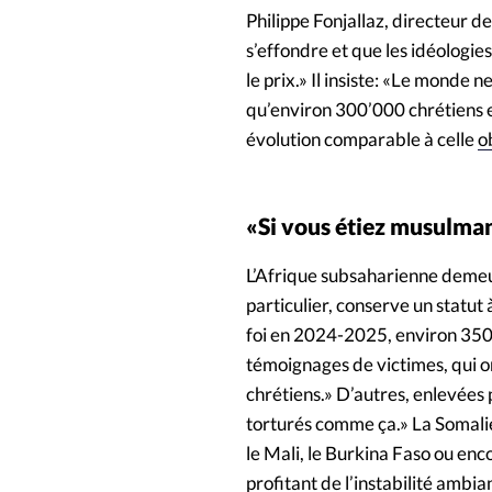
Philippe Fonjallaz, directeur d
s’effondre et que les idéologies
le prix.» Il insiste: «Le monde 
qu’environ 300’000 chrétiens en
évolution comparable à celle
o
«Si vous étiez musulman
L’Afrique subsaharienne demeur
particulier, conserve un statut
foi en 2024-2025, environ 3500 
témoignages de victimes, qui o
chrétiens.» D’autres, enlevées
torturés comme ça.» La Somalie
le Mali, le Burkina Faso ou en
profitant de l’instabilité ambia