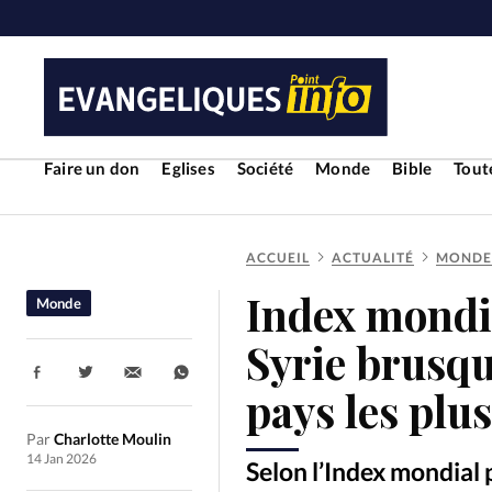
Faire un don
Eglises
Société
Monde
Bible
Toute
ACCUEIL
ACTUALITÉ
MONDE
RUBRIQUES
Index mondi
Monde
Toute l'actualité
Bible
Cul
Syrie brusq
Partager:
Economie
Eglises
Histoir
pays les plu
Par
Charlotte Moulin
Liberté religieuse
Mission
14 Jan 2026
Selon l’Index mondial p