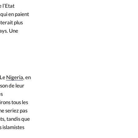
 l’Etat
 qui en paient
terait plus
pays. Une
 Le
Nigeria
, en
ison de leur
es
rons tous les
ne seriez pas
ts, tandis que
 islamistes