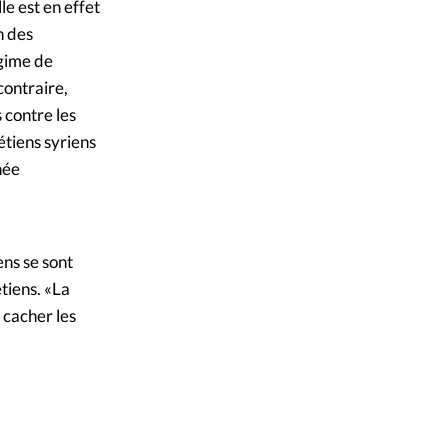
le est en effet
n des
égime de
contraire,
 contre les
tiens syriens
née
ens se sont
tiens. «La
 cacher les