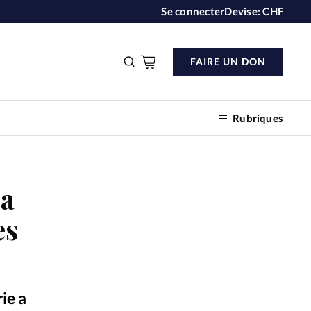
Se connecter
Devise:
CHF
FAIRE UN DON
Rubriques
La
n don
es
s
ction
ie a