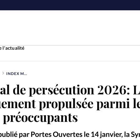
 l'actualité
INDEX MONDIAL DE PERSÉCUTION 2026: LA SYRIE BRUSQUEMENT PROPULSÉE PARMI LES PAYS LES PLUS PRÉOCCUPANTS
Accueil
al de persécution 2026: 
ture
Faire u
uement propulsée parmi l
e
Laicité
s préoccupants
À propo
Monde
La réda
ublié par Portes Ouvertes le 14 janvier, la Syr