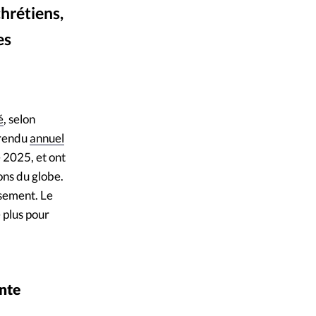
chrétiens,
mpte
es
ent d'adresse
Portes Ouvertes
ntacter
é
, selon
 rendu
annuel
 2025, et ont
ons du globe.
ssement. Le
 plus pour
ente