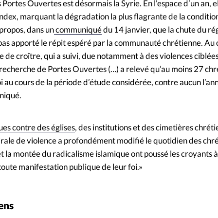
s Portes Ouvertes est désormais la Syrie. En l’espace d’un an, el
ndex, marquant la dégradation la plus flagrante de la conditio
 propos, dans un
communiqué
du 14 janvier, que la chute du r
 pas apporté le répit espéré par la communauté chrétienne. Au 
se de croître, qui a suivi, due notamment à des violences ciblées
echerche de Portes Ouvertes (…) a relevé qu’au moins 27 chré
foi au cours de la période d’étude considérée, contre aucun l’an
niqué.
ues contre des églises
, des institutions et des cimetières chréti
irale de violence a profondément modifié le quotidien des chré
t la montée du radicalisme islamique ont poussé les croyants à
toute manifestation publique de leur foi.»
ens