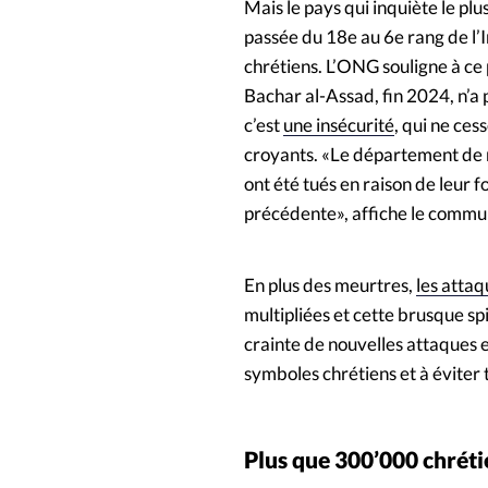
Mais le pays qui inquiète le plu
passée du 18e au 6e rang de l’I
chrétiens. L’ONG souligne à ce
Bachar al-Assad, fin 2024, n’a
c’est
une insécurité
, qui ne ces
croyants. «Le département de r
ont été tués en raison de leur 
précédente», affiche le commu
En plus des meurtres,
les attaq
multipliées et cette brusque sp
crainte de nouvelles attaques e
symboles chrétiens et à éviter 
Plus que 300’000 chréti