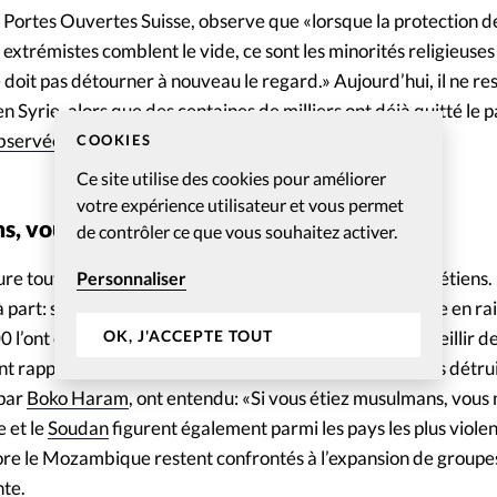
e Portes Ouvertes Suisse, observe que «lorsque la protection de
 extrémistes comblent le vide, ce sont les minorités religieuses
ne doit pas détourner à nouveau le regard.» Aujourd’hui, il ne res
 Syrie, alors que des centaines de milliers ont déjà quitté le 
bservée en Irak
et plus largement au Proche-Orient.
COOKIES
Ce site utilise des cookies pour améliorer
votre expérience utilisateur et vous permet
s, vous ne seriez pas torturés comme ça»
de contrôler ce que vous souhaitez activer.
e toutefois «l’épicentre mondial» des meurtres de chrétiens.
Personnaliser
 à part: sur les près de 4850 chrétiens tués dans le monde en ra
OK, J'ACCEPTE TOUT
l’ont été dans ce seul pays. Portes Ouvertes a pu recueillir d
nt rapporté que leurs bourreaux avaient déclaré: «Nous détrui
 par
Boko Haram
, ont entendu: «Si vous étiez musulmans, vous 
 et le
Soudan
figurent également parmi les pays les plus violen
core le Mozambique restent confrontés à l’expansion de groupes
nte.