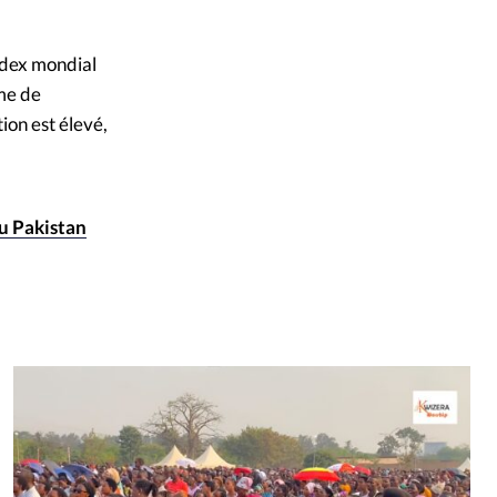
ndex mondial
ême de
ion est élevé,
au Pakistan