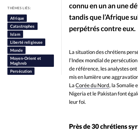
connu en un an une dét
People
Politique
Religion
THÈMES LIÉS:
tandis que l’Afrique 
Afrique
Catastrophes
perpétrés contre eux.
Islam
Liberté religieuse
Monde
La situation des chrétiens per
Moyen-Orient et
l’Index mondial de persécutio
Maghreb
de référence, les analystes on
Persécution
mis en lumière une aggravation
La
Corée du Nord
, la Somalie e
Nigeria et le Pakistan font égal
leur foi.
Près de 30 chrétiens sy