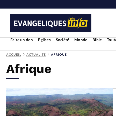
Faire un don
Eglises
Société
Monde
Bible
Toute
ACCUEIL
ACTUALITÉ
AFRIQUE
Afrique
RUBRIQUES
Toute l'actualité
Bible
Cul
Economie
Eglises
Histoir
Liberté religieuse
Mission