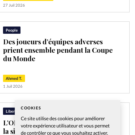
27 Juil 2026
People
Des joueurs d’équipes adverses
prient ensemble pendant la Coupe
du Monde
Ahmed T.
1 Juil 2026
COOKIES
Liberté religieuse
Ce site utilise des cookies pour améliorer
L’ONU tire la sonnette d’alarme sur
votre expérience utilisateur et vous permet
la situation des chrétiennes au
de contrôler ce que vous souhaitez activer.