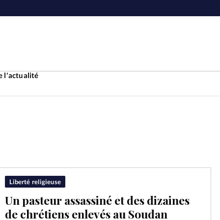
 l'actualité
Accueil
ture
Faire u
e
Laicité
À propo
Liberté religieuse
Un pasteur assassiné et des dizaines
Monde
La réda
de chrétiens enlevés au Soudan