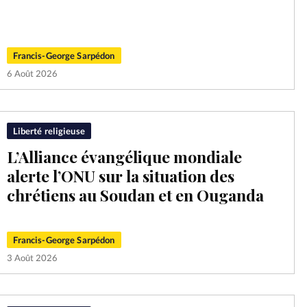
Mon co
s
Société
Changem
Francis-George Sarpédon
6 Août 2026
Nous co
Liberté religieuse
L’Alliance évangélique mondiale
alerte l’ONU sur la situation des
chrétiens au Soudan et en Ouganda
Francis-George Sarpédon
3 Août 2026