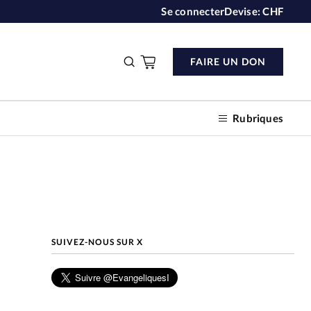
Se connecter
Devise:
CHF
FAIRE UN DON
Rubriques
n don
SUIVEZ-NOUS SUR X
s
ction