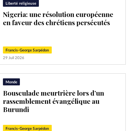
Liberté religieuse
Nigeria: une résolution européenne
en faveur des chrétiens persécutés
Francis-George Sarpédon
29 Juil 2026
Monde
Bousculade meurtrière lors d’un
rassemblement évangélique au
Burundi
Francis-George Sarpédon