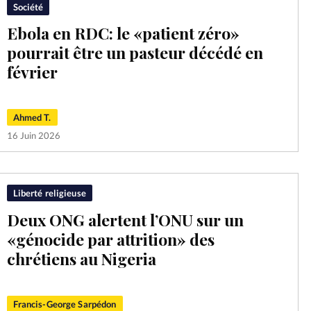
Société
Ebola en RDC: le «patient zéro»
pourrait être un pasteur décédé en
février
Ahmed T.
16 Juin 2026
Liberté religieuse
Deux ONG alertent l’ONU sur un
«génocide par attrition» des
chrétiens au Nigeria
Francis-George Sarpédon