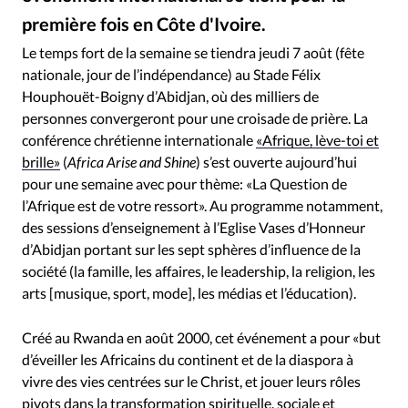
RUBRIQUES
première fois en Côte d'Ivoire.
Toute l'actualité
Bible
Culture
Economie
Kod B – Wikimedia / Le stade Stade Félix-Houphouët-Boigny, qui accueille l'événement
©
Eglises
Histoire
Laicité
Liberté religieuse
Le temps fort de la semaine se tiendra jeudi 7 août (fête
nationale, jour de l’indépendance) au Stade Félix
Mission
Monde
People
Politique
Religions
Houphouët-Boigny d’Abidjan, où des milliers de
Société
personnes convergeront pour une croisade de prière. La
conférence chrétienne internationale
«Afrique, lève-toi et
brille»
(
Africa Arise and Shine
) s’est ouverte aujourd’hui
pour une semaine avec pour thème: «La Question de
l’Afrique est de votre ressort». Au programme notamment,
des sessions d’enseignement à l’Eglise Vases d’Honneur
d’Abidjan portant sur les sept sphères d’influence de la
société (la famille, les affaires, le leadership, la religion, les
arts [musique, sport, mode], les médias et l’éducation).
Créé au Rwanda en août 2000, cet événement a pour «but
d’éveiller les Africains du continent et de la diaspora à
vivre des vies centrées sur le Christ, et jouer leurs rôles
pivots dans la transformation spirituelle, sociale et