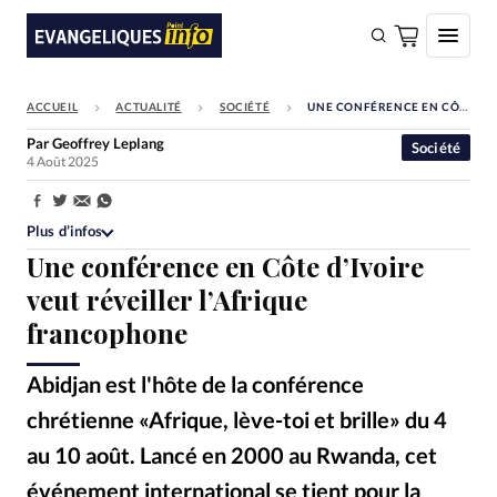
ACCUEIL
ACTUALITÉ
SOCIÉTÉ
UNE CONFÉRENCE EN CÔTE D’IVOIRE VEUT RÉVEILLER L’AFRIQUE FRANCOPHONE
FAIRE UN DON
Par
Geoffrey Leplang
Société
4 Août 2025
Faire un don
Eglises
Partager:
Plus d’infos
Société
Une conférence en Côte d’Ivoire
Monde
veut réveiller l’Afrique
francophone
Bible
Toute l'actualité
Abidjan est l'hôte de la conférence
chrétienne «Afrique, lève-toi et brille» du 4
Se connecter
au 10 août. Lancé en 2000 au Rwanda, cet
Devise:
CHF
événement international se tient pour la