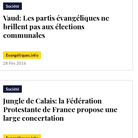
Société
Mon co
s
Société
Vaud: Les partis évangéliques ne
Changem
brillent pas aux élections
communales
Nous co
Evangéliques.info
28 Fév 2016
Société
Jungle de Calais: la Fédération
Protestante de France propose une
large concertation
Evangéliques.info