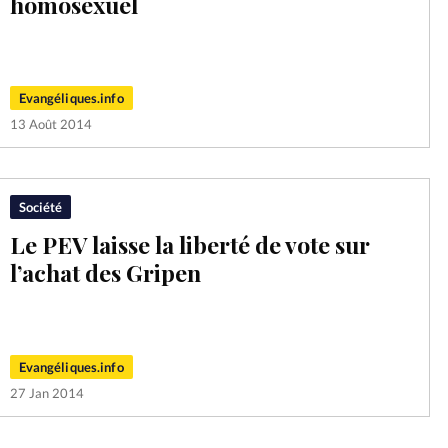
homosexuel
Evangéliques.info
13 Août 2014
Société
Le PEV laisse la liberté de vote sur
l’achat des Gripen
Evangéliques.info
27 Jan 2014