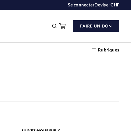
Se connecter
Devise:
CHF
FAIRE UN DON
Rubriques
n don
s
ction
SUIVEZ-NOUS SUR X