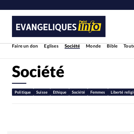
Faire un don
Eglises
Société
Monde
Bible
Toute
Société
RUBRIQUES
Toute l'actualité
Bible
Cul
Politique
Suisse
Ethique
Société
Femmes
Liberté relig
Economie
Eglises
Histoir
Liberté religieuse
Mission