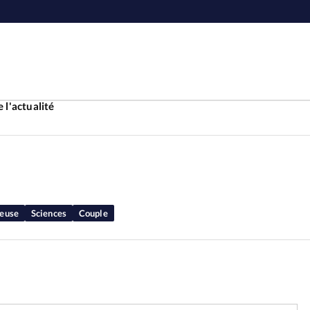
 l'actualité
Accueil
ture
Faire u
ieuse
Sciences
Couple
e
Laicité
À propo
Monde
La réda