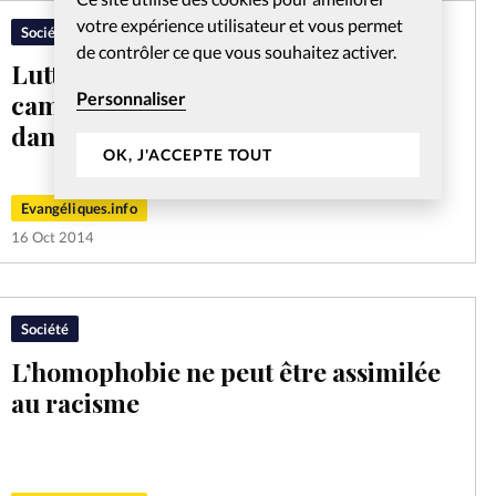
votre expérience utilisateur et vous permet
Société
de contrôler ce que vous souhaitez activer.
Lutte contre l’homophobie: la
Personnaliser
campagne Ligne Azur a du plomb
dans l’aile
OK, J'ACCEPTE TOUT
Evangéliques.info
16 Oct 2014
Société
L’homophobie ne peut être assimilée
au racisme