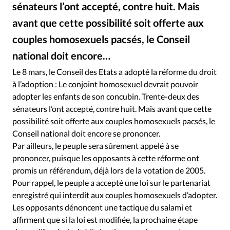
RUBRIQUES
sénateurs l’ont accepté, contre huit. Mais
Toute l'actualité
Bible
Culture
Economie
avant que cette possibilité soit offerte aux
Eglises
Histoire
Laicité
Liberté religieuse
couples homosexuels pacsés, le Conseil
Mission
Monde
People
Politique
Religions
national doit encore…
Istock
©
Société
Le 8 mars, le Conseil des Etats a adopté la réforme du droit
à l’adoption : Le conjoint homosexuel devrait pouvoir
adopter les enfants de son concubin. Trente-deux des
sénateurs l’ont accepté, contre huit. Mais avant que cette
possibilité soit offerte aux couples homosexuels pacsés, le
Conseil national doit encore se prononcer.
Par ailleurs, le peuple sera sûrement appelé à se
prononcer, puisque les opposants à cette réforme ont
promis un référendum, déjà lors de la votation de 2005.
Pour rappel, le peuple a accepté une loi sur le partenariat
enregistré qui interdit aux couples homosexuels d’adopter.
Les opposants dénoncent une tactique du salami et
affirment que si la loi est modifiée, la prochaine étape