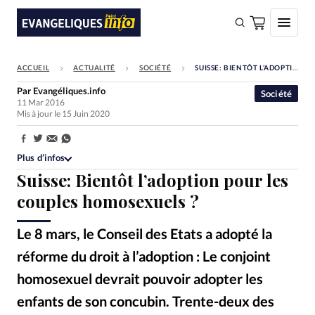
ACCUEIL
ACTUALITÉ
SOCIÉTÉ
SUISSE: BIENTÔT L’ADOPTION POUR LES COUPLES HOMOSEXUELS ?
FAIRE UN DON
Par
Evangéliques.info
Société
11 Mar 2016
Faire un don
Mis à jour le 15 Juin 2020
Eglises
Partager:
Société
Plus d’infos
Suisse: Bientôt l’adoption pour les
Monde
couples homosexuels ?
Bible
Le 8 mars, le Conseil des Etats a adopté la
Toute l'actualité
réforme du droit à l’adoption : Le conjoint
Se connecter
homosexuel devrait pouvoir adopter les
Devise:
CHF
enfants de son concubin. Trente-deux des