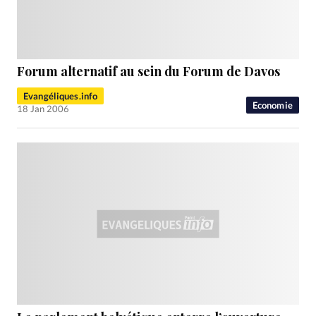
RUBRIQUES
Toute l'actualité
Bible
Culture
Economie
Eglises
Histoire
Laicité
Liberté religieuse
Mission
Monde
People
Politique
Religions
Forum alternatif au sein du Forum de Davos
Société
Evangéliques.info
Economie
18 Jan 2006