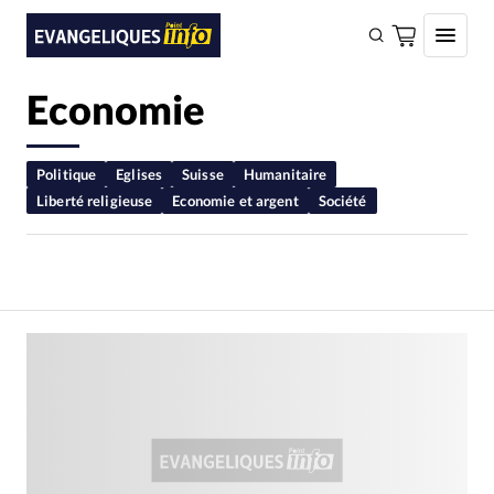
Economie
FAIRE UN DON
Faire un don
Politique
Eglises
Suisse
Humanitaire
Liberté religieuse
Economie et argent
Société
Eglises
Société
Monde
Bible
Toute l'actualité
Se connecter
Devise:
CHF