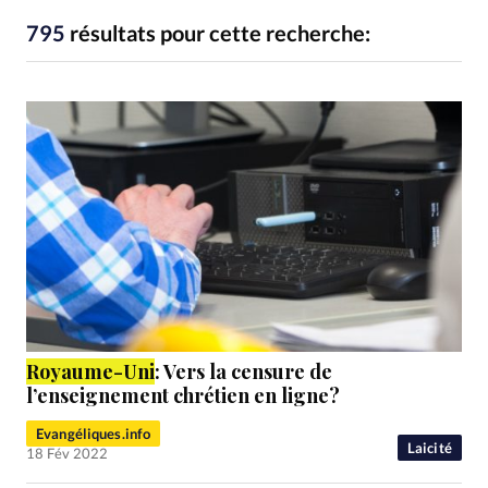
RUBRIQUES
Toute l'actualité
Bible
Culture
Economie
795
résultats pour cette recherche:
Eglises
Histoire
Laicité
Liberté religieuse
Mission
Monde
People
Politique
Religions
Société
Royaume
-Uni
: Vers la censure de
l’enseignement chrétien en ligne?
Evangéliques.info
Laicité
18 Fév 2022