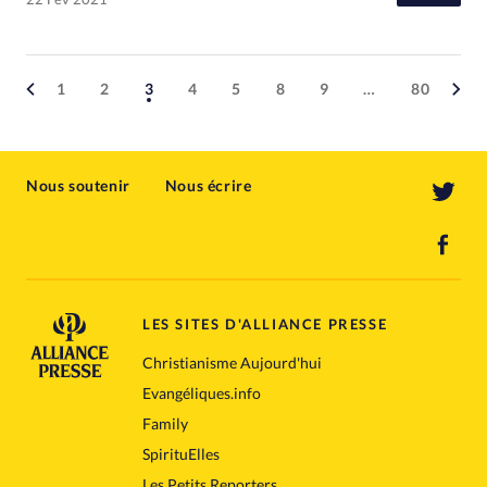
1
2
3
4
5
8
9
…
80
Nous soutenir
Nous écrire
LES SITES D'ALLIANCE PRESSE
Christianisme Aujourd'hui
Evangéliques.info
Family
SpirituElles
Les Petits Reporters