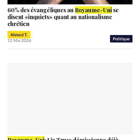
60% des évangéliques au
Royaume
-Uni
se
disent «inquiets» quant au nationalisme
chrétien
Ahmed T.
Politique
12 Mai 2026
Royaume
-Uni
: Liz Truss démissionne déjà