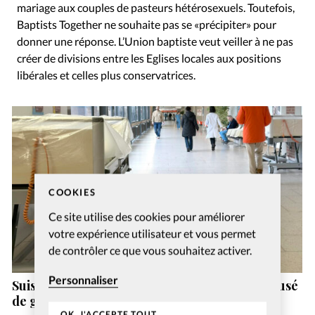
mariage aux couples de pasteurs hétérosexuels. Toutefois,
Baptists Together ne souhaite pas se «précipiter» pour
donner une réponse. L’Union baptiste veut veiller à ne pas
créer de divisions entre les Eglises locales aux positions
libérales et celles plus conservatrices.
COOKIES
Ce site utilise des cookies pour améliorer
votre expérience utilisateur et vous permet
de contrôler ce que vous souhaitez activer.
Personnaliser
Suisse: un ex-pasteur de la vallée de Joux accusé
de gestes déplacés
OK, J'ACCEPTE TOUT