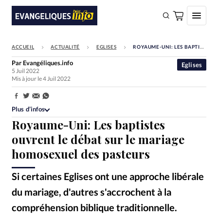
ACCUEIL
ACTUALITÉ
EGLISES
ROYAUME-UNI: LES BAPTISTES OUVRENT LE DÉBAT SUR LE MARIAGE HOMOSEXUEL DES PASTEURS
FAIRE UN DON
Par
Evangéliques.info
Eglises
5 Juil 2022
Faire un don
Mis à jour le 4 Juil 2022
Eglises
Partager:
Société
Plus d’infos
Royaume-Uni: Les baptistes
Monde
ouvrent le débat sur le mariage
Bible
homosexuel des pasteurs
Toute l'actualité
Si certaines Eglises ont une approche libérale
Se connecter
du mariage, d'autres s'accrochent à la
Devise:
CHF
compréhension biblique traditionnelle.