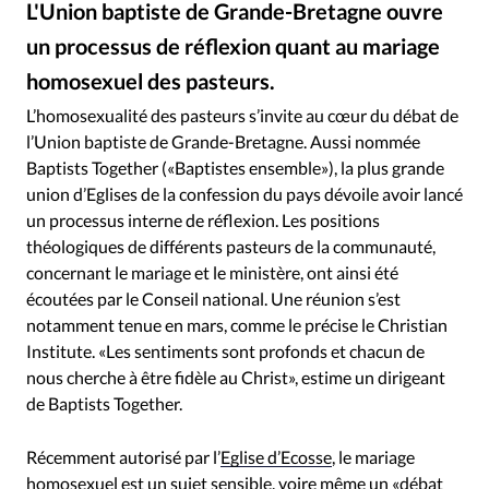
L'Union baptiste de Grande-Bretagne ouvre
RUBRIQUES
Toute l'actualité
Bible
Culture
Economie
un processus de réflexion quant au mariage
Eglises
Histoire
Laicité
Liberté religieuse
homosexuel des pasteurs.
Pixabay
©
Mission
Monde
People
Politique
Religions
L’homosexualité des pasteurs s’invite au cœur du débat de
Société
l’Union baptiste de Grande-Bretagne. Aussi nommée
Baptists Together («Baptistes ensemble»), la plus grande
union d’Eglises de la confession du pays dévoile avoir lancé
un processus interne de réflexion. Les positions
théologiques de différents pasteurs de la communauté,
concernant le mariage et le ministère, ont ainsi été
écoutées par le Conseil national. Une réunion s’est
notamment tenue en mars, comme le précise le Christian
Institute. «Les sentiments sont profonds et chacun de
nous cherche à être fidèle au Christ», estime un dirigeant
de Baptists Together.
Récemment autorisé par l’
Eglise d’Ecosse
, le mariage
homosexuel est un sujet sensible, voire même un «débat