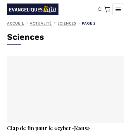
ACCUEIL
ACTUALITÉ
SCIENCES
PAGE 2
FAIRE UN DON
Sciences
Faire un don
Eglises
Société
Monde
Bible
Toute l'actualité
Se connecter
Devise:
CHF
Clap de fin pour le «cyber-Jésus»