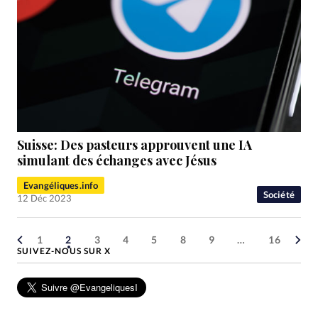
Suisse: Des pasteurs approuvent une IA
simulant des échanges avec Jésus
Evangéliques.info
Société
12 Déc 2023
1
2
3
4
5
8
9
…
16
SUIVEZ-NOUS SUR X