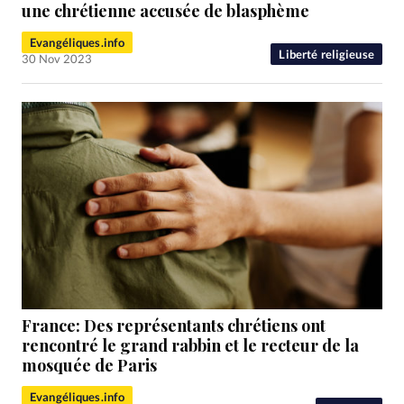
RUBRIQUES
une chrétienne accusée de blasphème
Toute l'actualité
Bible
Culture
Economie
Evangéliques.info
Eglises
Histoire
Laicité
Liberté religieuse
Liberté religieuse
30 Nov 2023
Mission
Monde
People
Politique
Religions
Société
France: Des représentants chrétiens ont
rencontré le grand rabbin et le recteur de la
mosquée de Paris
Evangéliques.info