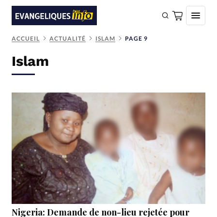
ACCUEIL
ACTUALITÉ
ISLAM
PAGE 9
FAIRE UN DON
Islam
Faire un don
Eglises
Société
Monde
Bible
Toute l'actualité
Se connecter
Devise:
CHF
Nigeria: Demande de non-lieu rejetée pour