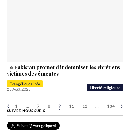
Le Pakistan promet d’indemniser les chrétiens
victimes des émeutes
Evangéliques.info
Liberté religieuse
23 Août 2023
1
…
7
8
9
11
12
…
134
SUIVEZ-NOUS SUR X