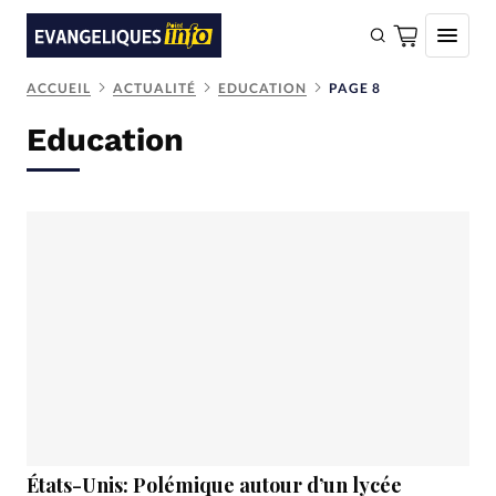
ACCUEIL
ACTUALITÉ
EDUCATION
PAGE 8
FAIRE UN DON
Education
Faire un don
Eglises
Société
Monde
Bible
Toute l'actualité
Se connecter
Devise:
CHF
États-Unis: Polémique autour d’un lycée