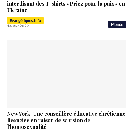
RUBRIQUES
interdisant des T-shirts «Priez pour la paix» en
Toute l'actualité
Bible
Culture
Economie
Ukraine
Eglises
Histoire
Laicité
Liberté religieuse
Evangéliques.info
Monde
Mission
Monde
People
Politique
Religions
14 Avr 2022
Société
New York: Une conseillère éducative chrétienne
licenciée en raison de sa vision de
l’homosexualité