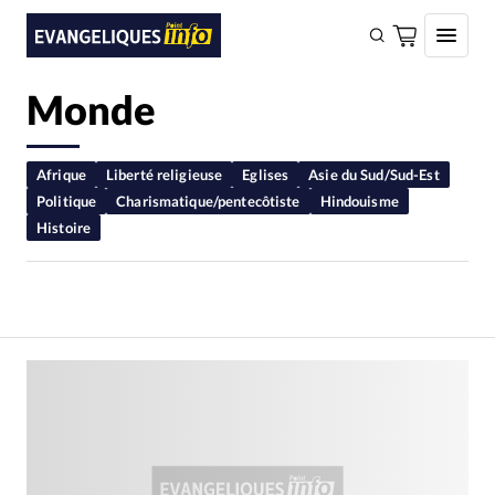
Monde
FAIRE UN DON
Faire un don
Afrique
Liberté religieuse
Eglises
Asie du Sud/Sud-Est
Politique
Charismatique/pentecôtiste
Hindouisme
Eglises
Histoire
Société
Monde
Bible
Toute l'actualité
Se connecter
Devise:
CHF