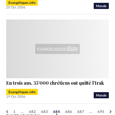
Evangéliques.info
Monde
20 Oct 2006
En trois ans, 35’000 chrétiens ont quitté l’Irak
Evangéliques.info
Monde
19 Oct 2006
1
…
682
683
684
686
687
…
695