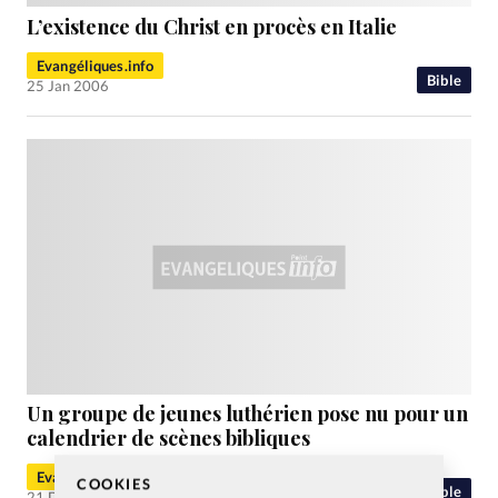
L’existence du Christ en procès en Italie
Evangéliques.info
Bible
25 Jan 2006
Un groupe de jeunes luthérien pose nu pour un
calendrier de scènes bibliques
Evangéliques.info
COOKIES
Bible
21 Déc 2005