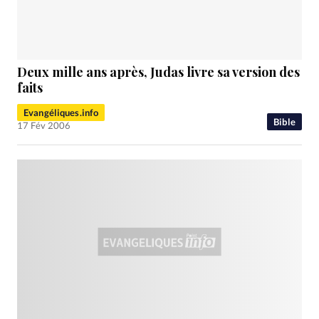
RUBRIQUES
Toute l'actualité
Bible
Culture
Economie
Eglises
Histoire
Laicité
Liberté religieuse
Mission
Monde
People
Politique
Religions
Deux mille ans après, Judas livre sa version des
Société
faits
Evangéliques.info
Bible
17 Fév 2006