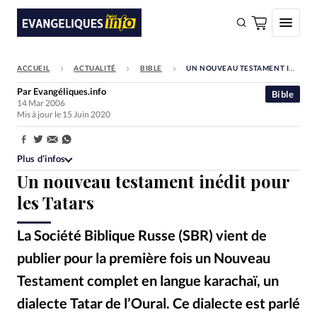
ACCUEIL
ACTUALITÉ
BIBLE
UN NOUVEAU TESTAMENT INÉDIT POUR LES TATARS
FAIRE UN DON
Par
Evangéliques.info
Bible
14 Mar 2006
Faire un don
Mis à jour le 15 Juin 2020
Eglises
Partager:
Société
Plus d’infos
Un nouveau testament inédit pour
Monde
les Tatars
Bible
La Société Biblique Russe (SBR) vient de
Toute l'actualité
publier pour la première fois un Nouveau
Se connecter
Testament complet en langue karachaï, un
Devise:
CHF
dialecte Tatar de l’Oural. Ce dialecte est parlé