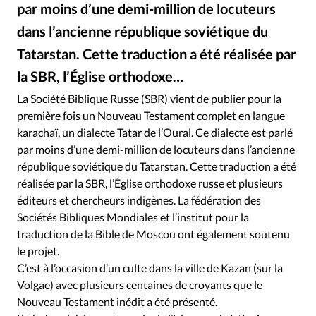
RUBRIQUES
par moins d’une demi-million de locuteurs
Toute l'actualité
Bible
Culture
Economie
dans l’ancienne république soviétique du
Eglises
Histoire
Laicité
Liberté religieuse
Tatarstan. Cette traduction a été réalisée par
Mission
Monde
People
Politique
Religions
la SBR, l’Église orthodoxe…
Société
La Société Biblique Russe (SBR) vient de publier pour la
première fois un Nouveau Testament complet en langue
karachaï, un dialecte Tatar de l’Oural. Ce dialecte est parlé
par moins d’une demi-million de locuteurs dans l’ancienne
république soviétique du Tatarstan. Cette traduction a été
réalisée par la SBR, l’Église orthodoxe russe et plusieurs
éditeurs et chercheurs indigènes. La fédération des
Sociétés Bibliques Mondiales et l’institut pour la
traduction de la Bible de Moscou ont également soutenu
le projet.
C’est à l’occasion d’un culte dans la ville de Kazan (sur la
Volgae) avec plusieurs centaines de croyants que le
Nouveau Testament inédit a été présenté.