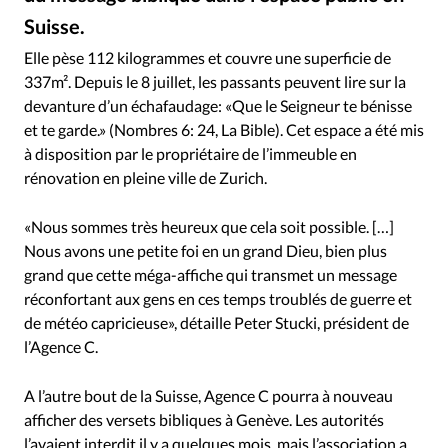
RUBRIQUES
Suisse.
Toute l'actualité
Bible
Culture
Economie
Agence C
©
Eglises
Histoire
Laicité
Liberté religieuse
Elle pèse 112 kilogrammes et couvre une superficie de
337m². Depuis le 8 juillet, les passants peuvent lire sur la
Mission
Monde
People
Politique
Religions
devanture d’un échafaudage: «Que le Seigneur te bénisse
Société
et te garde.» (Nombres 6: 24, La Bible). Cet espace a été mis
à disposition par le propriétaire de l’immeuble en
rénovation en pleine ville de Zurich.
«Nous sommes très heureux que cela soit possible. […]
Nous avons une petite foi en un grand Dieu, bien plus
grand que cette méga-affiche qui transmet un message
réconfortant aux gens en ces temps troublés de guerre et
de météo capricieuse», détaille Peter Stucki, président de
l’Agence C.
A l’autre bout de la Suisse, Agence C pourra à nouveau
afficher des versets bibliques à Genève. Les autorités
l’avaient interdit il y a quelques mois, mais l’association a