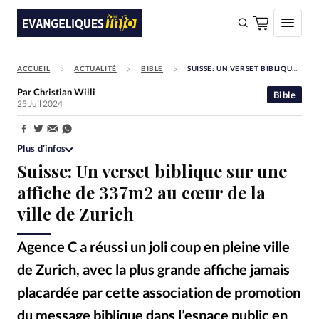
ACCUEIL
ACTUALITÉ
BIBLE
SUISSE: UN VERSET BIBLIQUE SUR UNE AFFICHE DE 337M2 AU CŒUR DE LA VILLE DE ZURICH
FAIRE UN DON
Par
Christian Willi
Bible
25 Juil 2024
Faire un don
Eglises
Partager:
Plus d’infos
Société
Suisse: Un verset biblique sur une
Monde
affiche de 337m2 au cœur de la
ville de Zurich
Bible
Toute l'actualité
Agence C a réussi un joli coup en pleine ville
de Zurich, avec la plus grande affiche jamais
Se connecter
placardée par cette association de promotion
Devise:
CHF
du message biblique dans l’espace public en