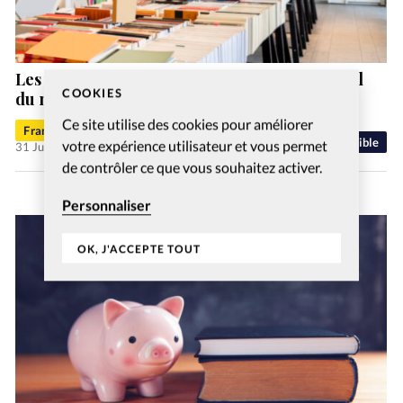
Les ventes de bibles explosent malgré le recul
COOKIES
du marché du livre
Ce site utilise des cookies pour améliorer
Francis-George Sarpédon
Bible
votre expérience utilisateur et vous permet
31 Juil 2026
de contrôler ce que vous souhaitez activer.
Personnaliser
OK, J'ACCEPTE TOUT