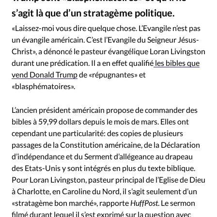
RUBRIQUES
s’agit là que d’un stratagème politique.
Toute l'actualité
Bible
Culture
Economie
Loran Livingston / Facebook
©
Eglises
Histoire
Laicité
Liberté religieuse
«Laissez-moi vous dire quelque chose. L’Evangile n’est pas
un évangile américain. C’est l’Evangile du Seigneur Jésus-
Mission
Monde
People
Politique
Religions
Christ», a dénoncé le pasteur évangélique Loran Livingston
Société
durant une prédication. Il a en effet qualifié
les bibles que
vend Donald Trump
de «répugnantes» et
«blasphématoires».
L’ancien président américain propose de commander des
bibles à 59,99 dollars depuis le mois de mars. Elles ont
cependant une particularité: des copies de plusieurs
passages de la Constitution américaine, de la Déclaration
d’indépendance et du Serment d’allégeance au drapeau
des Etats-Unis y sont intégrés en plus du texte biblique.
Pour Loran Livingston, pasteur principal de l’Eglise de Dieu
à Charlotte, en Caroline du Nord, il s’agit seulement d’un
«stratagème bon marché», rapporte
HuffPost
. Le sermon
filmé durant lequel il s’est exprimé sur la question avec