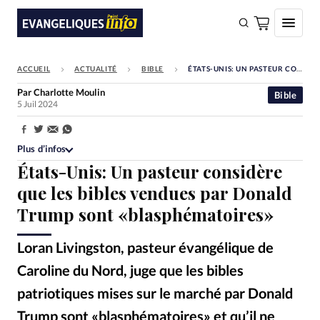
ACCUEIL
ACTUALITÉ
BIBLE
ÉTATS-UNIS: UN PASTEUR CONSIDÈRE QUE LES BIBLES VENDUES PAR DONALD TRUMP SONT «BLASPHÉMATOIRES»
FAIRE UN DON
Par
Charlotte Moulin
Bible
5 Juil 2024
Faire un don
Eglises
Partager:
Plus d’infos
Société
États-Unis: Un pasteur considère
Monde
que les bibles vendues par Donald
Trump sont «blasphématoires»
Bible
Toute l'actualité
Loran Livingston, pasteur évangélique de
Caroline du Nord, juge que les bibles
Se connecter
patriotiques mises sur le marché par Donald
Devise:
CHF
Trump sont «blasphématoires» et qu’il ne