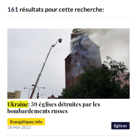
RUBRIQUES
Toute l'actualité
Bible
Culture
Economie
161
résultats pour cette recherche:
Eglises
Histoire
Laicité
Liberté religieuse
Mission
Monde
People
Politique
Religions
Société
Ukraine
: 59 églises détruites par les
bombardements russes
Evangéliques.info
Eglises
28 Mar 2022