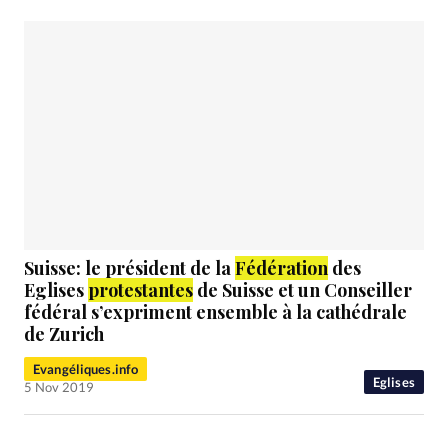
Suisse: le président de la
Fédération
des
Eglises
protestantes
de Suisse et un Conseiller
fédéral s’expriment ensemble à la cathédrale
de Zurich
Evangéliques.info
Eglises
5 Nov 2019