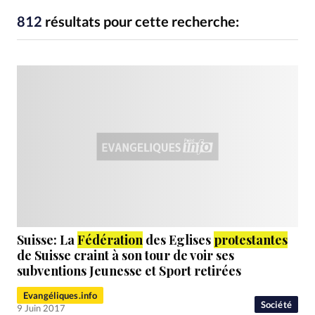
RUBRIQUES
Toute l'actualité
Bible
Culture
Economie
812
résultats pour cette recherche:
Eglises
Histoire
Laicité
Liberté religieuse
Mission
Monde
People
Politique
Religions
Société
Suisse: La
Fédération
des Eglises
protestantes
de Suisse craint à son tour de voir ses
subventions Jeunesse et Sport retirées
Evangéliques.info
Société
9 Juin 2017