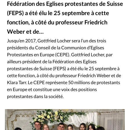
RUBRIQUES
Fédération des Eglises protestantes de Suisse
Toute l'actualité
Bible
Culture
Economie
(FEPS) a été élu le 25 septembre à cette
Eglises
Histoire
Laicité
Liberté religieuse
fonction, à côté du professeur Friedrich
Mission
Monde
People
Politique
Religions
Weber et de…
Société
Jusqu’en 2017, Gottfried Locher sera l’un des trois
présidents du Conseil de la Communion d’Eglises
Protestantes en Europe (CEPE). Gottfried Locher, par
ailleurs président de la Fédération des Eglises
protestantes de Suisse (FEPS) a été élu le 25 septembre à
cette fonction, à côté du professeur Friedrich Weber et de
Klara Tarr. Le CEPE représente 50 millions de protestants
en Europe et constitue une voix des positions
protestantes dans la société.