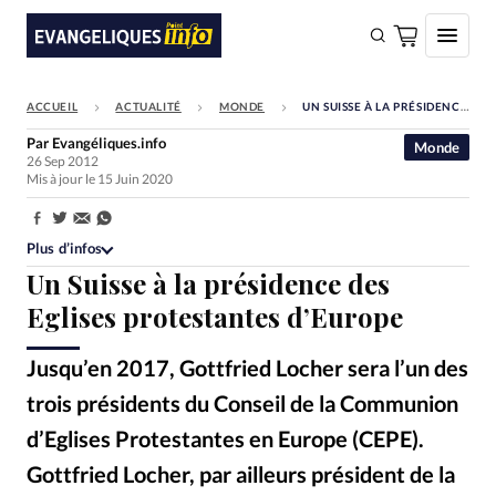
ACCUEIL
ACTUALITÉ
MONDE
UN SUISSE À LA PRÉSIDENCE DES EGLISES PROTESTANTES D’EUROPE
FAIRE UN DON
Par
Evangéliques.info
Monde
26 Sep 2012
Faire un don
Mis à jour le 15 Juin 2020
Eglises
Partager:
Société
Plus d’infos
Un Suisse à la présidence des
Monde
Eglises protestantes d’Europe
Bible
Jusqu’en 2017, Gottfried Locher sera l’un des
Toute l'actualité
trois présidents du Conseil de la Communion
Se connecter
d’Eglises Protestantes en Europe (CEPE).
Devise:
CHF
Gottfried Locher, par ailleurs président de la