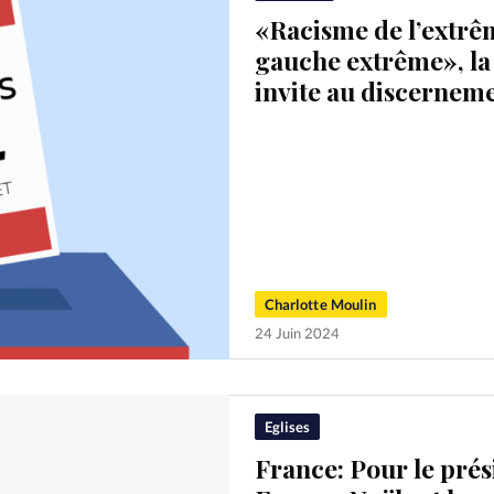
«Racisme de l’extrêm
gauche extrême», l
invite au discernem
Charlotte Moulin
24 Juin 2024
Eglises
France: Pour le prés