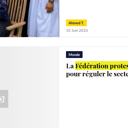
Ahmed T.
10 Juin 2026
Monde
La
Fédération prote
pour réguler le sec