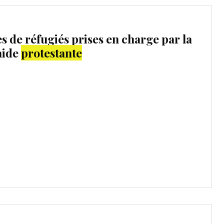
s de réfugiés prises en charge par la
aide
protestante