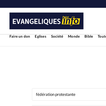
Faire un don
Eglises
Société
Monde
Bible
Toute
RUBRIQUES
Toute l'actualité
Bible
Cul
Economie
Eglises
Histoir
Liberté religieuse
Mission