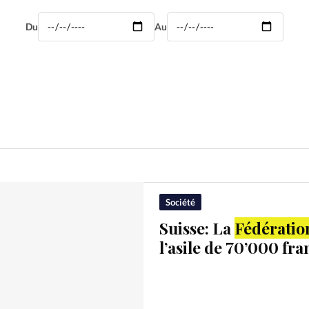
Mon co
s
Société
Du
Au
Changem
Nous co
Société
Suisse: La
Fédératio
l’asile de 70’000 fra