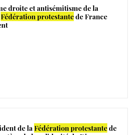
e droite et antisémitisme de la
a
Fédération protestante
de France
ent
ident de la
Fédération protestante
de