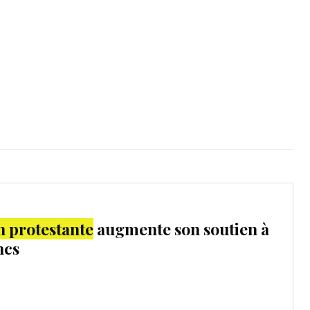
mpte
ent d'adresse
ntacter
n protestante
augmente son soutien à
ncs