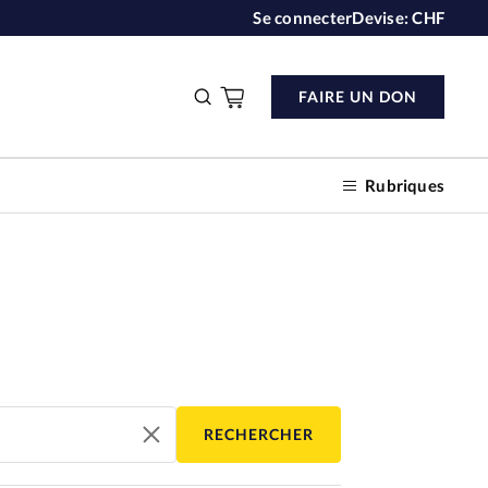
Se connecter
Devise:
CHF
FAIRE UN DON
Rubriques
n don
s
RECHERCHER
ction