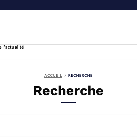
 l'actualité
ACCUEIL
RECHERCHE
Accueil
Recherche
ture
Faire u
e
Laicité
À propo
Monde
La réda