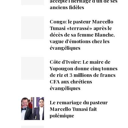
accepté l’héritage d’un de ses
mpte
anciens fidèles
Congo: le pasteur Marcello
ent d'adresse
Tunasi «terrassé» après le
décès de sa femme Blanche,
ntacter
vague d’émotions chez les
évangéliques
Côte d’Ivoire: Le maire de
Yopougon donne cinq tonnes
de riz et 3 millions de francs
CFA aux chrétiens
évangéliques
Le remariage du pasteur
Marcello Tunasi fait
polémique