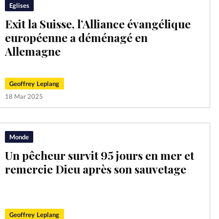
Eglises
Exit la Suisse, l’Alliance évangélique
européenne a déménagé en
Allemagne
Geoffrey Leplang
18 Mar 2025
Monde
Un pêcheur survit 95 jours en mer et
remercie Dieu après son sauvetage
Geoffrey Leplang