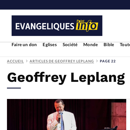
Faire un don
Eglises
Société
Monde
Bible
Toute
ACCUEIL
ARTICLES DE GEOFFREY LEPLANG
PAGE 22
Geoffrey Leplang
RUBRIQUES
Toute l'actualité
Bible
Cul
Economie
Eglises
Histoir
Liberté religieuse
Mission