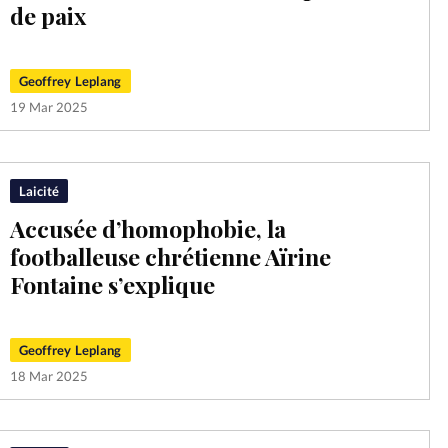
de paix
Mon co
s
Société
Changem
Geoffrey Leplang
19 Mar 2025
Nous co
Laicité
Accusée d’homophobie, la
footballeuse chrétienne Aïrine
Fontaine s’explique
Geoffrey Leplang
18 Mar 2025