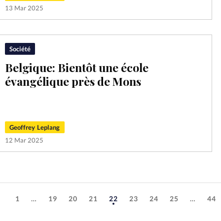
13 Mar 2025
Société
Belgique: Bientôt une école
évangélique près de Mons
Geoffrey Leplang
12 Mar 2025
1
…
19
20
21
22
23
24
25
…
44