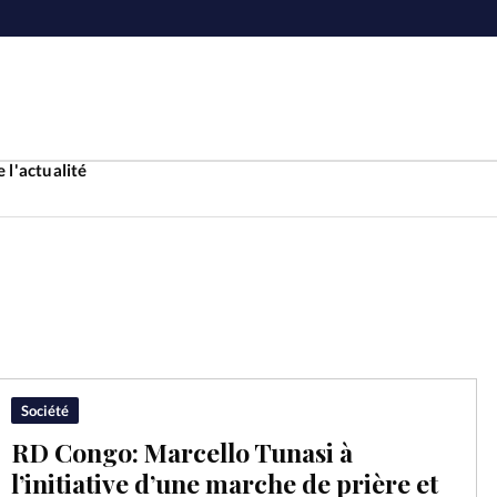
 l'actualité
Accueil
ture
Faire u
e
Laicité
À propo
Société
RD Congo: Marcello Tunasi à
Monde
La réda
l’initiative d’une marche de prière et