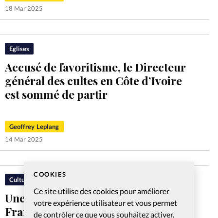
18 Mar 2025
Eglises
Accusé de favoritisme, le Directeur
général des cultes en Côte d’Ivoire
est sommé de partir
Geoffrey Leplang
14 Mar 2025
COOKIES
Culture
Ce site utilise des cookies pour améliorer
Une série biblique est 2e du Top 10
votre expérience utilisateur et vous permet
France sur Prime Video
de contrôler ce que vous souhaitez activer.