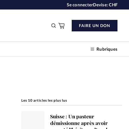
Se connecter
Devise:
CHF
FAIRE UN DON
Rubriques
n don
Les 10 articles les plus lus
s
Suisse : Un pasteur
ction
démissionne après avoir