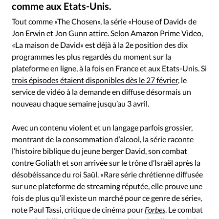
RUBRIQUES
comme aux Etats-Unis.
Nikos Nikolopoulos / Amazon Content Services LLC
©
Toute l'actualité
Bible
Culture
Economie
Tout comme «The Chosen», la série «House of David» de
Eglises
Histoire
Laicité
Liberté religieuse
Jon Erwin et Jon Gunn attire. Selon Amazon Prime Video,
Mission
Monde
People
Politique
Religions
«La maison de David» est déjà à la 2e position des dix
programmes les plus regardés du moment sur la
Société
plateforme en ligne, à la fois en France et aux Etats-Unis. Si
trois épisodes étaient disponibles dès le 27 février
, le
service de vidéo à la demande en diffuse désormais un
nouveau chaque semaine jusqu’au 3 avril.
Avec un contenu violent et un langage parfois grossier,
montrant de la consommation d’alcool, la série raconte
l’histoire biblique du jeune berger David, son combat
contre Goliath et son arrivée sur le trône d’Israël après la
désobéissance du roi Saül. «Rare série chrétienne diffusée
sur une plateforme de streaming réputée, elle prouve une
fois de plus qu’il existe un marché pour ce genre de série»,
note Paul Tassi, critique de cinéma pour
Forbes
. Le combat