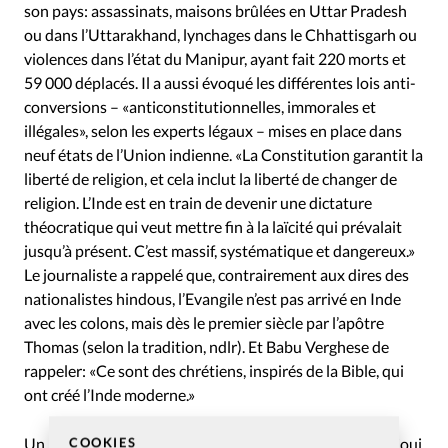
son pays: assassinats, maisons brûlées en Uttar Pradesh
ou dans l’Uttarakhand, lynchages dans le Chhattisgarh ou
violences dans l’état du Manipur, ayant fait 220 morts et
59 000 déplacés. Il a aussi évoqué les différentes lois anti-
conversions – «anticonstitutionnelles, immorales et
illégales», selon les experts légaux – mises en place dans
neuf états de l’Union indienne. «La Constitution garantit la
liberté de religion, et cela inclut la liberté de changer de
religion. L’Inde est en train de devenir une dictature
théocratique qui veut mettre fin à la laïcité qui prévalait
jusqu’à présent. C’est massif, systématique et dangereux.»
Le journaliste a rappelé que, contrairement aux dires des
nationalistes hindous, l’Evangile n’est pas arrivé en Inde
avec les colons, mais dès le premier siècle par l’apôtre
Thomas (selon la tradition, ndlr). Et Babu Verghese de
rappeler: «Ce sont des chrétiens, inspirés de la Bible, qui
ont créé l’Inde moderne.»
COOKIES
Un pasteur d’un grand pays d’Asie continentale s’est réjoui