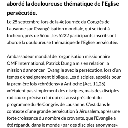
RUBRIQUES
abordé la douloureuse thématique de l’Eglise
Toute l'actualité
Bible
Culture
Economie
persécutée.
David Métreau / Alliance Presse - «La Constitution indienne garantit la liberté de religion, et cela inclut la liberté de changer de religion. L’Inde est en train de devenir une dictature théocratique qui veut mettre fin à la laïcité qui prévalait jusqu’à présent. C’est massif, systématique et dangereux», déplore le journaliste et historien Babu Verghese
©
Eglises
Histoire
Laicité
Liberté religieuse
Le 25 septembre, lors de la 4e journée du Congrès de
Mission
Monde
People
Politique
Religions
Lausanne sur l’évangélisation mondiale, qui se tient à
Société
Incheon, près de Séoul, les 5222 participants inscrits ont
abordé la douloureuse thématique de l’Eglise persécutée.
Ambassadeur mondial de l’organisation missionnaire
OMF International, Patrick Dung a mis en relation la
mission d’annoncer l’Evangile avec la persécution, lors d’un
temps d’enseignement biblique. Les disciples, appelés pour
la première fois «chrétiens» à Antioche (Act. 11,26),
«n’étaient pas simplement des disciples, mais des disciples
radicaux», précise celui qui est aussi président du
programme du 4e Congrès de Lausanne. C’est dans le
contexte d’une grande persécution à Jérusalem, après une
forte croissance du nombre de croyants, que l’Evangile a
été répandu dans le monde «par des disciples anonymes»,