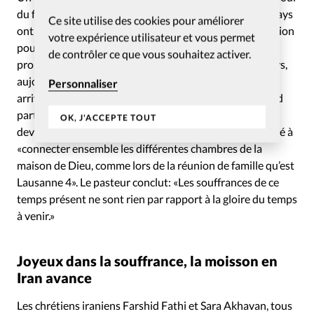
du fait que, cette année, plus de cent délégués de son pays
Ce site utilise des cookies pour améliorer
ont pu venir au Congrès. «Dieu peut utiliser la persécution
votre expérience utilisateur et vous permet
pour faire grandir son Eglise», a-t-il déclaré. Il a narré la
de contrôler ce que vous souhaitez activer.
prophétie d’un des plus grands prédicateurs de son pays,
aujourd’hui en train de s’accomplir: «Un grand réveil va
Personnaliser
arriver, mais les missionnaires occidentaux vont d’abord
partir.» L’Eglise, enfant et dépendante, est en train de
OK, J'ACCEPTE TOUT
devenir plus mature, adulte, assure le pasteur. Il a appelé à
«connecter ensemble les différentes chambres de la
maison de Dieu, comme lors de la réunion de famille qu’est
Lausanne 4». Le pasteur conclut: «Les souffrances de ce
temps présent ne sont rien par rapport à la gloire du temps
à venir.»
Joyeux dans la souffrance, la moisson en
Iran avance
Les chrétiens iraniens Farshid Fathi et Sara Akhavan, tous