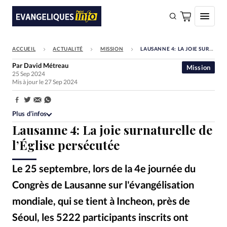
ACCUEIL
ACTUALITÉ
MISSION
LAUSANNE 4: LA JOIE SURNATURELLE DE L’ÉGLISE PERSÉCUTÉE
FAIRE UN DON
Par
David Métreau
Mission
25 Sep 2024
Faire un don
Mis à jour le 27 Sep 2024
Eglises
Partager:
Société
Plus d’infos
Lausanne 4: La joie surnaturelle de
Monde
l’Église persécutée
Bible
Le 25 septembre, lors de la 4e journée du
Toute l'actualité
Congrès de Lausanne sur l'évangélisation
Se connecter
mondiale, qui se tient à Incheon, près de
Devise:
CHF
Séoul, les 5222 participants inscrits ont