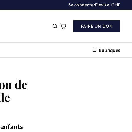
Se connecter
Devise:
CHF
FAIRE UN DON
Rubriques
ion de
n don
de
s
ction
s enfants