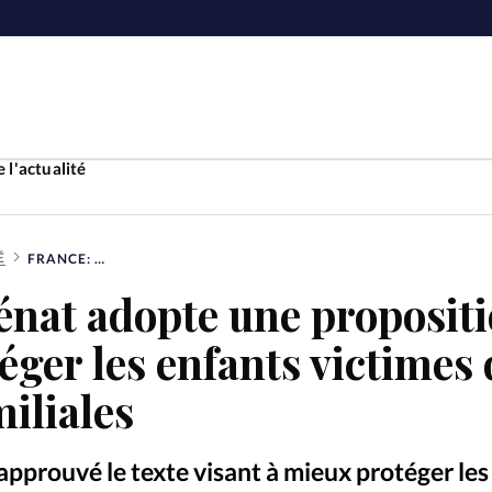
 l'actualité
É
FRANCE: LE SÉNAT ADOPTE UNE PROPOSITION DE LOI POUR PROTÉGER LES ENFANTS VICTIMES DE VIOLENCES FAMILIALES
Accueil
énat adopte une proposit
ture
Faire u
éger les enfants victimes 
e
Laicité
miliales
À propo
Monde
La réda
a approuvé le texte visant à mieux protéger le