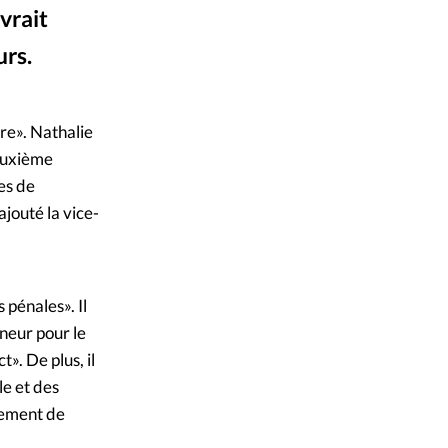
vrait
mpte
urs.
ent d'adresse
on/Getty Images
ire». Nathalie
ntacter
deuxième
es de
jouté la vice-
s pénales». Il
neur pour le
». De plus, il
le et des
ugement de