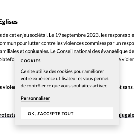
Eglises
s de cet enjeu sociétal. Le 19 septembre 2023, les responsable
 commun
pour lutter contre les violences commises par un resp
-familiales et conjugales. Le Conseil national des évangélique d
 plateforme Stop abus
en 2022 pour aider les victimes de viole
COOKIES
Ce site utilise des cookies pour améliorer
votre expérience utilisateur et vous permet
de contrôler ce que vous souhaitez activer.
es violences conjugales soient dénoncées avec clarté et sans
Personnaliser
OK, J'ACCEPTE TOUT
rotestantes sensibilisent les Eglises aux violences conjugal