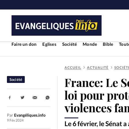
Faire un don
Eglises
Société
Monde
Bible
Toute
ACCUEIL
ACTUALITÉ
SOCIÉT
RUBRIQUES
France: Le S
Société
Toute l'actualité
Bible
Cul
loi pour prot
Partager:
Economie
Eglises
Histoir
violences fa
Par
Evangéliques.info
Liberté religieuse
Mission
9 Fév 2024
Le 6 février, le Sénat 