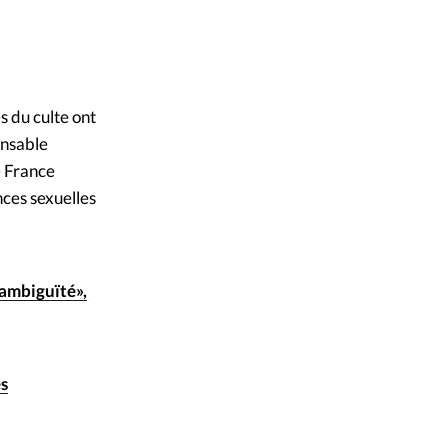
s du culte ont
onsable
e France
nces sexuelles
 ambiguïté»,
es