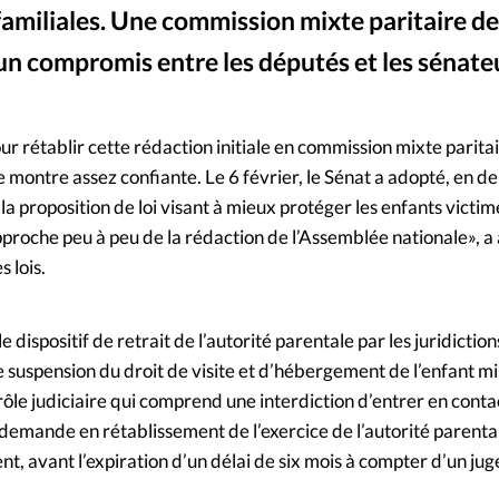
familiales. Une commission mixte paritaire de
Mon co
s
Société
un compromis entre les députés et les sénate
Changem
urbaz
©
our rétablir cette rédaction initiale en commission mixte parita
Nous co
se montre assez confiante. Le 6 février, le Sénat a adopté, en 
la proposition de loi visant à mieux protéger les enfants victim
pproche peu à peu de la rédaction de l’Assemblée nationale», a a
 lois.
le dispositif de retrait de l’autorité parentale par les juridiction
 suspension du droit de visite et d’hébergement de l’enfant mi
rôle judiciaire qui comprend une interdiction d’entrer en contact
 demande en rétablissement de l’exercice de l’autorité parenta
nt, avant l’expiration d’un délai de six mois à compter d’un j