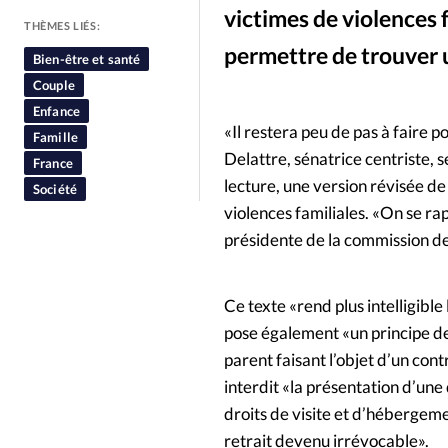
victimes de violences 
People
Politique
Religion
THÈMES LIÉS:
permettre de trouver 
Bien-être et santé
Couple
Enfance
«Il restera peu de pas à faire p
Famille
Delattre, sénatrice centriste, 
France
lecture, une version révisée de 
Société
violences familiales. «On se ra
présidente de la commission des
Ce texte «rend plus intelligible 
pose également «un principe de
parent faisant l’objet d’un cont
interdit «la présentation d’une
droits de visite et d’hébergeme
retrait devenu irrévocable».