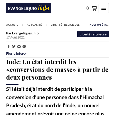
ACCUEIL
ACTUALITÉ
LIBERTÉ RELIGIEUSE
INDE: UN ÉTAT INTERDIT LES «CONVERSIONS DE MASSE» À PARTIR DE DEUX PERSONNES
FAIRE UN DON
Par
Evangéliques.info
Liberté religieuse
17 Août 2022
Faire un don
Eglises
Partager:
Plus d’infos
Société
Inde: Un état interdit les
Monde
«conversions de masse» à partir de
deux personnes
Bible
Toute l'actualité
S’il était déjà interdit de participer à la
conversion d’une personne dans l’Himachal
Se connecter
Pradesh, état du nord de l’Inde, un nouvel
Devise:
CHF
amendement prévoit une peine encore plus