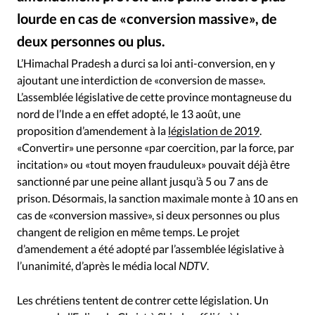
RUBRIQUES
lourde en cas de «conversion massive», de
Toute l'actualité
Bible
Culture
Economie
deux personnes ou plus.
Eglises
Histoire
Laicité
Liberté religieuse
Flickr
©
Mission
Monde
People
Politique
Religions
L’Himachal Pradesh a durci sa loi anti-conversion, en y
ajoutant une interdiction de «conversion de masse».
Société
L’assemblée législative de cette province montagneuse du
nord de l’Inde a en effet adopté, le 13 août, une
proposition d’amendement à la
législation de 2019
.
«Convertir» une personne «par coercition, par la force, par
incitation» ou «tout moyen frauduleux» pouvait déjà être
sanctionné par une peine allant jusqu’à 5 ou 7 ans de
prison. Désormais, la sanction maximale monte à 10 ans en
cas de «conversion massive», si deux personnes ou plus
changent de religion en même temps. Le projet
d’amendement a été adopté par l’assemblée législative à
l’unanimité, d’après le média local
NDTV
.
Les chrétiens tentent de contrer cette législation. Un