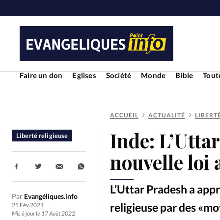
Faire un don
Eglises
Société
Monde
Bible
Toute
ACCUEIL
ACTUALITÉ
LIBERT
RUBRIQUES
Inde: L’Utta
Liberté religieuse
Toute l'actualité
Bible
Cul
nouvelle loi
Partager:
Economie
Eglises
Histoir
L’Uttar Pradesh a appr
Par
Evangéliques.info
Liberté religieuse
Mission
religieuse par des «mo
25 Fév 2021
Mis à jour le 17 Août 2022