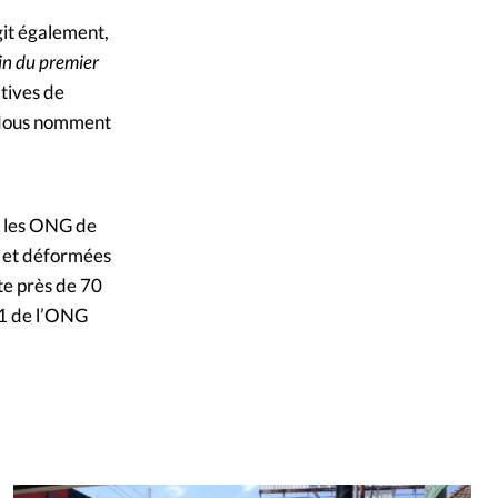
git également,
in du premier
atives de
indous nomment
ur les ONG de
s et déformées
pte près de 70
21 de l’ONG