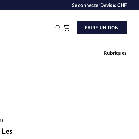
Se connecter
Devise:
CHF
FAIRE UN DON
Rubriques
n don
s
on
ction
 Les