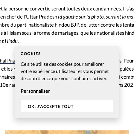
et la personne convertie seront toutes deux condamnées. Il s’a
 en chef de l’Uttar Pradesh
(à gauche sur la photo, serrant la ma
bre du parti nationaliste hindou BJP, de lutter contre les tent
à l’islam sous la forme de mariages, que les nationalistes h
he Hindu
.
COOKIES
hal Pradesh
en 2019 ont déjà introduit des lois similaires. Po
Ce site utilise des cookies pour améliorer
et les responsables d’Eglises, ces lois sont souvent manipulée
votre expérience utilisateur et vous permet
nnaires chrétiens et aux minorités religieuses. L’Inde, qui com
de contrôler ce que vous souhaitez activer.
au 10e rang de l’Index mondial de persécution des chrétiens 20
Personnaliser
OK, J'ACCEPTE TOUT