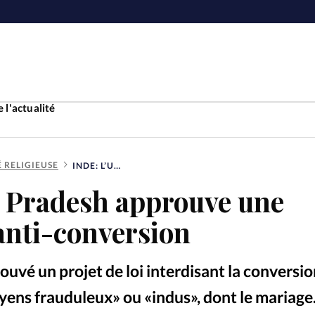
 l'actualité
É RELIGIEUSE
INDE: L’UTTAR PRADESH APPROUVE UNE NOUVELLE LOI ANTI-CONVERSION
Accueil
r Pradesh approuve une
ture
Faire u
 anti-conversion
e
Laicité
À propo
ouvé un projet de loi interdisant la conversi
Monde
La réda
yens frauduleux» ou «indus», dont le mariage.