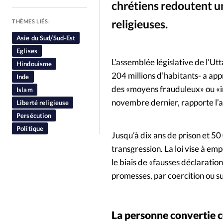
chrétiens redoutent un
People
Politique
Religion
religieuses.
THÈMES LIÉS:
Asie du Sud/Sud-Est
Eglises
L’assemblée législative de l’Ut
Hindouisme
204 millions d’habitants- a appr
Inde
des «moyens frauduleux» ou «i
Islam
novembre dernier, rapporte l
Liberté religieuse
Persécution
Politique
Jusqu’à dix ans de prison et 5
transgression. La loi vise à em
le biais de «fausses déclaration
promesses, par coercition ou s
La personne convertie c