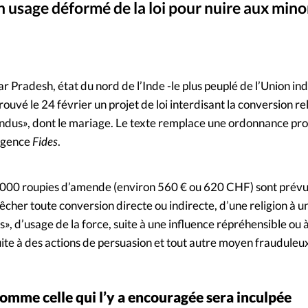
 usage déformé de la loi pour nuire aux mino
Mon co
s
Société
Gov
©
Changem
tar Pradesh, état du nord de l’Inde -le plus peuplé de l’Union i
Nous co
ouvé le 24 février un projet de loi interdisant la conversion re
ndus», dont le mariage. Le texte remplace une ordonnance pr
’agence
Fides
.
0 000 roupies d’amende (environ 560 € ou 620 CHF) sont prévu
pêcher toute conversion directe ou indirecte, d’une religion à u
s», d’usage de la force, suite à une influence répréhensible ou 
uite à des actions de persuasion et tout autre moyen frauduleu
omme celle qui l’y a encouragée sera inculpée