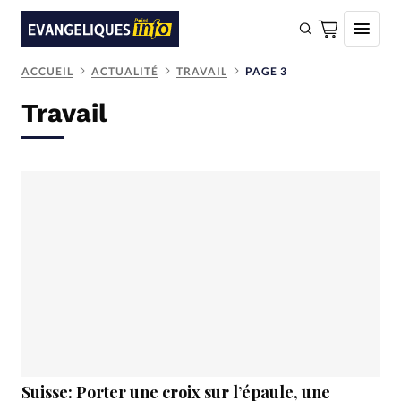
ACCUEIL
ACTUALITÉ
TRAVAIL
PAGE 3
FAIRE UN DON
Travail
Faire un don
Eglises
Société
Monde
Bible
Toute l'actualité
Se connecter
Devise:
CHF
Suisse: Porter une croix sur l’épaule, une