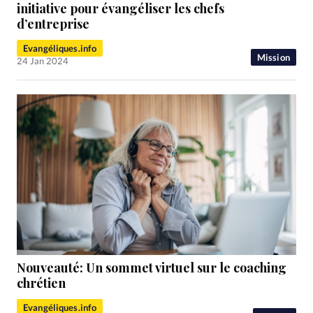
RUBRIQUES
initiative pour évangéliser les chefs
Toute l'actualité
Bible
Culture
Economie
d’entreprise
Eglises
Histoire
Laicité
Liberté religieuse
Evangéliques.info
Mission
Mission
Monde
People
Politique
Religions
24 Jan 2024
Société
Nouveauté: Un sommet virtuel sur le coaching
chrétien
Evangéliques.info