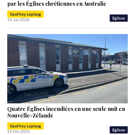
RUBRIQUES
par les Églises chrétiennes en Australie
Toute l'actualité
Bible
Culture
Economie
Geoffrey Leplang
Eglises
Histoire
Laicité
Liberté religieuse
Eglises
14 Jan 2026
Mission
Monde
People
Politique
Religions
Société
Quatre Églises incendiées en une seule nuit en
Nouvelle-Zélande
Geoffrey Leplang
Eglises
25 Fév 2025