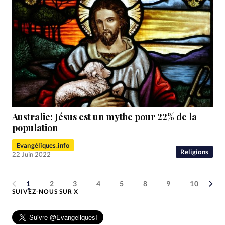
Australie: Jésus est un mythe pour 22% de la
population
Evangéliques.info
Religions
22 Juin 2022
1
2
3
4
5
8
9
10
SUIVEZ-NOUS SUR X