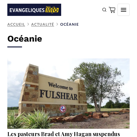
ACCUEIL
ACTUALITÉ
OCÉANIE
FAIRE UN DON
Océanie
Faire un don
Eglises
Société
Monde
Bible
Toute l'actualité
Se connecter
Devise:
CHF
Les pasteurs Brad et Amy Hagan suspendus