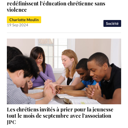
RUBRIQUES
redéfinissent l’éducation chrétienne sans
Toute l'actualité
Bible
Culture
Economie
violence
Eglises
Histoire
Laicité
Liberté religieuse
Charlotte Moulin
Société
Mission
Monde
People
Politique
Religions
19 Sep 2024
Société
Les chrétiens invités à prier pour la jeunesse
tout le mois de septembre avec l’association
JPC