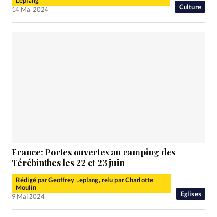
Leplang
Culture
14 Mai 2024
France: Portes ouvertes au camping des
Térébinthes les 22 et 23 juin
Rédigé par Geoffrey Leplang, relu par Charlotte
Moulin
Eglises
9 Mai 2024