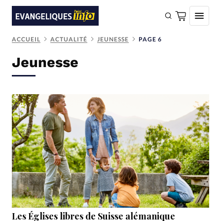
ACCUEIL
ACTUALITÉ
JEUNESSE
PAGE 6
FAIRE UN DON
Jeunesse
Faire un don
Eglises
Société
Monde
Bible
Toute l'actualité
Se connecter
Devise:
CHF
Les Églises libres de Suisse alémanique