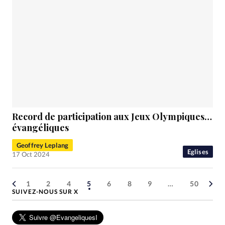
Record de participation aux Jeux Olympiques…
évangéliques
Geoffrey Leplang
Eglises
17 Oct 2024
1
2
4
5
6
8
9
…
50
SUIVEZ-NOUS SUR X