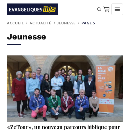
ACCUEIL
ACTUALITÉ
JEUNESSE
PAGE 5
FAIRE UN DON
Jeunesse
Faire un don
Eglises
Société
Monde
Bible
Toute l'actualité
Se connecter
Devise:
CHF
«ZeTour», un nouveau parcours biblique pour