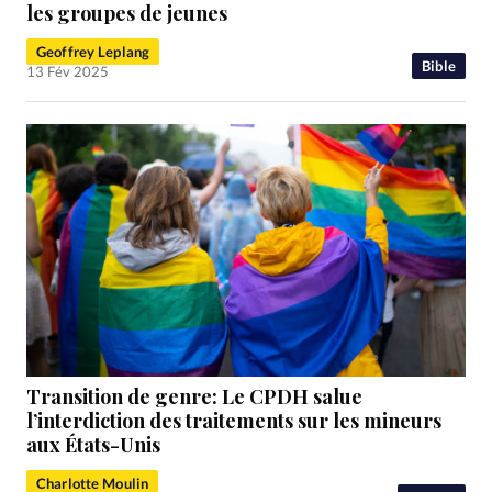
RUBRIQUES
les groupes de jeunes
Toute l'actualité
Bible
Culture
Economie
Geoffrey Leplang
Eglises
Histoire
Laicité
Liberté religieuse
Bible
13 Fév 2025
Mission
Monde
People
Politique
Religions
Société
Transition de genre: Le CPDH salue
l’interdiction des traitements sur les mineurs
aux États-Unis
Charlotte Moulin