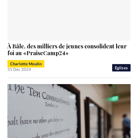
À Bâle, des milliers de jeunes consolident leur
foi au «PraiseCamp24»
Charlotte Moulin
Eglises
31 Déc 2024