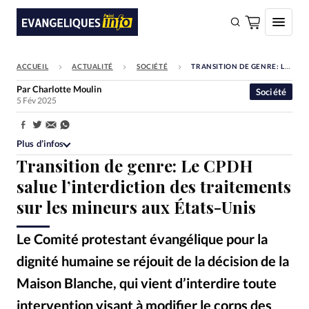
ACCUEIL
ACTUALITÉ
SOCIÉTÉ
TRANSITION DE GENRE: LE CPDH SALUE L’INTERDICTION DES TRAITEMENTS SUR LES MINEURS AUX ÉTATS-UNIS
FAIRE UN DON
Par
Charlotte Moulin
Société
5 Fév 2025
Faire un don
Eglises
Partager:
Plus d’infos
Société
Transition de genre: Le CPDH
Monde
salue l’interdiction des traitements
sur les mineurs aux États-Unis
Bible
Toute l'actualité
Le Comité protestant évangélique pour la
dignité humaine se réjouit de la décision de la
Se connecter
Maison Blanche, qui vient d’interdire toute
Devise:
CHF
intervention visant à modifier le corps des