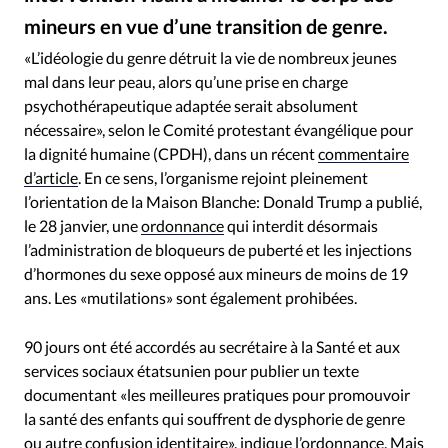
RUBRIQUES
mineurs en vue d’une transition de genre.
Toute l'actualité
Bible
Culture
Economie
Vladimir Vladimirov / Getty Images
©
Eglises
Histoire
Laicité
Liberté religieuse
«L’idéologie du genre détruit la vie de nombreux jeunes
mal dans leur peau, alors qu’une prise en charge
Mission
Monde
People
Politique
Religions
psychothérapeutique adaptée serait absolument
Société
nécessaire», selon le Comité protestant évangélique pour
la dignité humaine (CPDH), dans un récent
commentaire
d’article
. En ce sens, l’organisme rejoint pleinement
l’orientation de la Maison Blanche: Donald Trump a publié,
le 28 janvier, une
ordonnance
qui interdit désormais
l’administration de bloqueurs de puberté et les injections
d’hormones du sexe opposé aux mineurs de moins de 19
ans. Les «mutilations» sont également prohibées.
90 jours ont été accordés au secrétaire à la Santé et aux
services sociaux étatsunien pour publier un texte
documentant «les meilleures pratiques pour promouvoir
la santé des enfants qui souffrent de dysphorie de genre
ou autre confusion identitaire», indique l’ordonnance. Mais