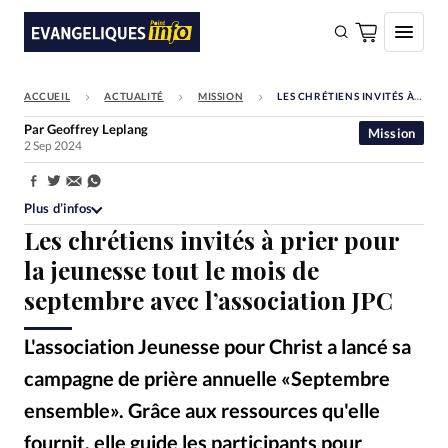
ACCUEIL
ACTUALITÉ
MISSION
LES CHRÉTIENS INVITÉS À PRIER POUR LA JEUNESSE TOUT LE MOIS DE SEPTEMBRE AVEC L’ASSOCIATION JPC
FAIRE UN DON
Par
Geoffrey Leplang
Mission
2 Sep 2024
Faire un don
Eglises
Partager:
Plus d’infos
Société
Les chrétiens invités à prier pour
Monde
la jeunesse tout le mois de
septembre avec l’association JPC
Bible
Toute l'actualité
L'association Jeunesse pour Christ a lancé sa
campagne de prière annuelle «Septembre
Se connecter
ensemble». Grâce aux ressources qu'elle
Devise:
CHF
fournit, elle guide les participants pour