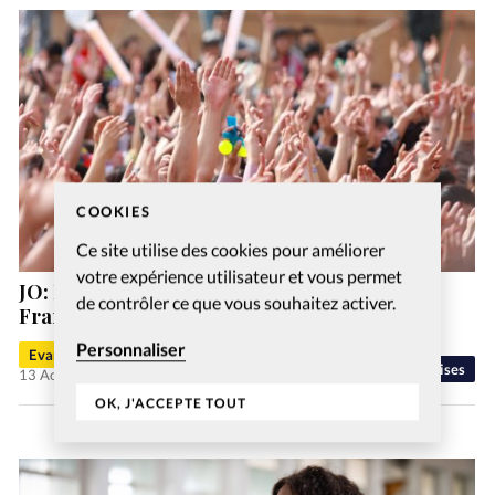
COOKIES
Ce site utilise des cookies pour améliorer
votre expérience utilisateur et vous permet
JO: La campagne mondiale de prière Love
de contrôler ce que vous souhaitez activer.
France, une intercession en ébullition
Personnaliser
Evangéliques.info
Eglises
13 Août 2024
OK, J'ACCEPTE TOUT