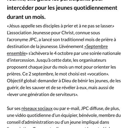
RUBRIQUES
intercéder pour les jeunes quotidiennement
Toute l'actualité
Bible
Culture
Economie
durant un mois.
Eglises
Histoire
Laicité
Liberté religieuse
Fat Camera / Getty Images
©
Mission
Monde
People
Politique
Religions
«Jésus appelle ses disciples à prier et à ne pas se lasser.»
L’association Jeunesse pour Christ, connue sous
Société
l’acronyme JPC, a lancé son traditionnel mois de prière à
destination de la jeunesse. L’événement
«Septembre
ensemble
» s’achèvera le 4 octobre par une soirée nationale
d’intercession. Jusqu’à cette date, les organisateurs
proposent chaque jour du mois un mot pour orienter les
prières. Ce 2 septembre, le mot choisi est «vocation».
Objectif global: demander à Dieu de bénir les jeunes, de les
guérir, de les sauver et de se révéler à eux, mais aussi de
«lever une génération de serviteurs».
Sur ses
réseaux sociaux
ou par e-mail, JPC diffuse, de plus,
une vidéo quotidienne d’un équipier, bénévole, membre du
conseil d’administration ou d’un jeune impliqué dans