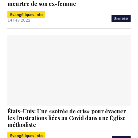
RUBRIQUES
meurtre de son ex-femme
Toute l'actualité
Bible
Culture
Economie
Evangéliques.info
Eglises
Histoire
Laicité
Liberté religieuse
Société
14 Fév 2022
Mission
Monde
People
Politique
Religions
Société
États-Unis: Une «soirée de cris» pour évacuer
les frustrations liées au Covid dans une Église
méthodiste
Evangéliques.info