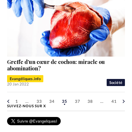
Greffe d’un cœur de cochon: miracle ou
abomination?
Evangéliques.info
Société
20 Jan 2022
1
…
33
34
35
37
38
…
41
SUIVEZ-NOUS SUR X