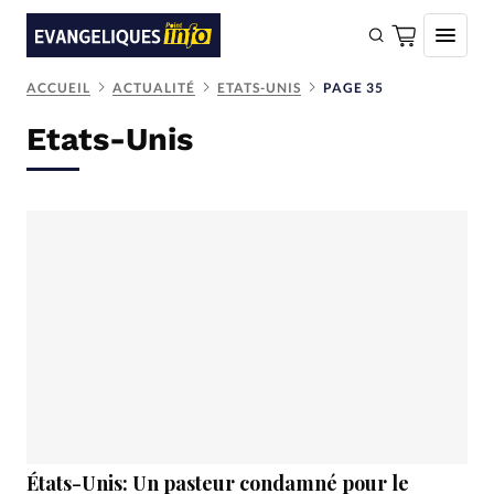
ACCUEIL
ACTUALITÉ
ETATS-UNIS
PAGE 35
FAIRE UN DON
Etats-Unis
Faire un don
Eglises
Société
Monde
Bible
Toute l'actualité
Se connecter
Devise:
CHF
États-Unis: Un pasteur condamné pour le