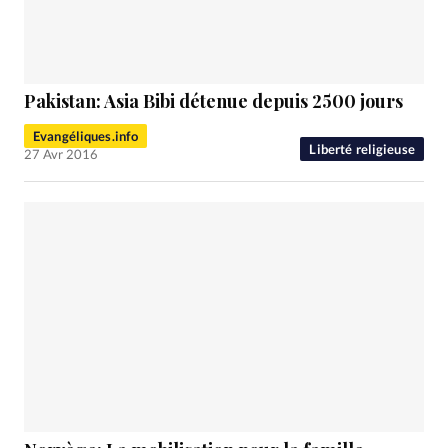
RUBRIQUES
Toute l'actualité
Bible
Culture
Economie
Eglises
Histoire
Laicité
Liberté religieuse
Mission
Monde
People
Politique
Religions
Pakistan: Asia Bibi détenue depuis 2500 jours
Société
Evangéliques.info
Liberté religieuse
27 Avr 2016