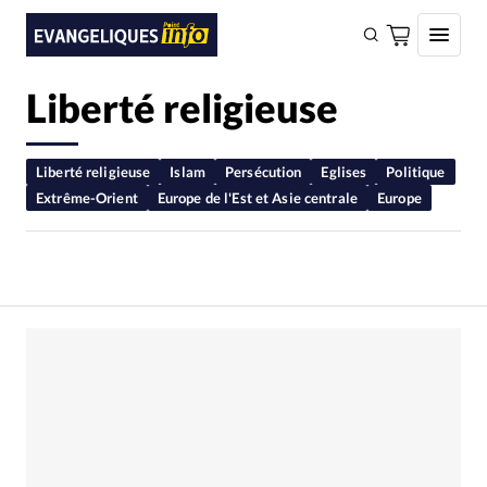
Liberté religieuse
FAIRE UN DON
Faire un don
Liberté religieuse
Islam
Persécution
Eglises
Politique
Extrême-Orient
Europe de l'Est et Asie centrale
Europe
Eglises
Société
Monde
Bible
Toute l'actualité
Se connecter
Devise:
CHF