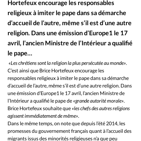
Hortefeux encourage les responsables
RUBRIQUES
Toute l'actualité
Bible
Culture
Economie
religieux à imiter le pape dans sa démarche
Eglises
Histoire
Laicité
Liberté religieuse
d’accueil de l’autre, même s’il est d’une autre
Mission
Monde
People
Politique
Religions
religion. Dans une émission d’Europe1 le 17
Société
avril, l’ancien Ministre de l’Intérieur a qualifié
le pape…
DR
©
«Les chrétiens sont la religion la plus persécutée au monde»
.
C’est ainsi que Brice Hortefeux encourage les
responsables religieux à imiter le pape dans sa démarche
d’accueil de l’autre, même s’il est d’une autre religion. Dans
une émission d’Europe1 le 17 avril, l’ancien Ministre de
l’Intérieur a qualifié le pape de
«grande autorité morale»
.
Brice Hortefeux souhaite que
«les chefs des autres religions
agissent immédiatement de même»
.
Dans le même temps, on note que depuis l’été 2014, les
promesses du gouvernement français quant à l’accueil des
migrants issus des minorités religieuses n’a que peu