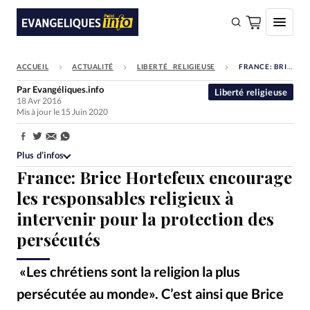
ACCUEIL
ACTUALITÉ
LIBERTÉ RELIGIEUSE
FRANCE: BRICE HORTEFEUX ENCOURAGE LES RESPONSABLES RELIGIEUX À INTERVENIR POUR LA PROTECTION DES PERSÉCUTÉS
FAIRE UN DON
Par
Evangéliques.info
Liberté religieuse
18 Avr 2016
Faire un don
Mis à jour le 15 Juin 2020
Eglises
Partager:
Société
Plus d’infos
France: Brice Hortefeux encourage
Monde
les responsables religieux à
Bible
intervenir pour la protection des
Toute l'actualité
persécutés
Se connecter
«Les chrétiens sont la religion la plus
Devise:
CHF
persécutée au monde». C’est ainsi que Brice