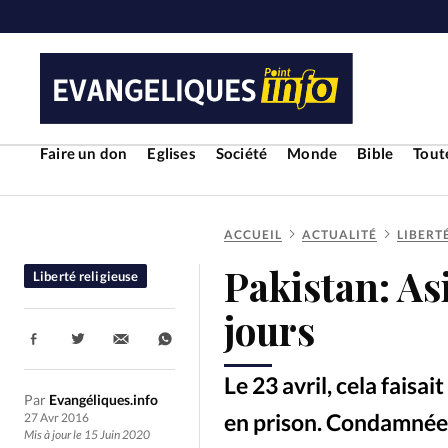
Faire un don
Eglises
Société
Monde
Bible
Toute
ACCUEIL
ACTUALITÉ
LIBERT
RUBRIQUES
Pakistan: As
Liberté religieuse
Toute l'actualité
Bible
Cul
jours
Partager:
Economie
Eglises
Histoir
Le 23 avril, cela faisai
Par
Evangéliques.info
Liberté religieuse
Mission
en prison. Condamnée 
27 Avr 2016
Mis à jour le 15 Juin 2020