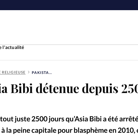
 l'actualité
É RELIGIEUSE
PAKISTAN: ASIA BIBI DÉTENUE DEPUIS 2500 JOURS
Accueil
ia Bibi détenue depuis 2
ture
Faire u
e
Laicité
À propo
t tout juste 2500 jours qu’Asia Bibi a été arrêt
Monde
La réda
à la peine capitale pour blasphème en 2010, 