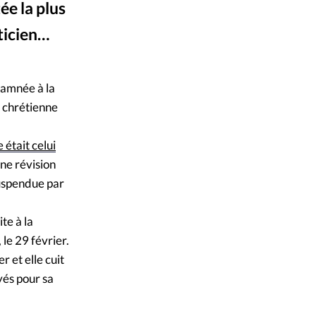
ée la plus
mpte
iticien…
Alliance Presse
©
ent d'adresse
ndamnée à la
ntacter
a chrétienne
 était celui
une révision
suspendue par
te à la
le 29 février.
r et elle cuit
yés pour sa