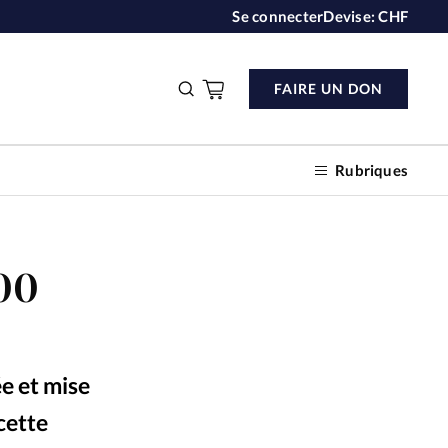
Se connecter
Devise:
CHF
FAIRE UN DON
Rubriques
500
n don
s
ée et mise
ction
cette