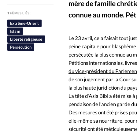
mère de famille chréti
People
Politique
Religion
connue au monde. Pétit
THÈMES LIÉS:
Extrême-Orient
Islam
Le 23 avril, cela faisait tout j
Liberté religieuse
peine capitale pour blasphème 
Persécution
persécutée la plus connue au 
Pétitions internationales, livres
du vice-président du Parlemen
de son jugement par la Cour s
la plus haute juridiction du pays
La tête d’Asia Bibi a été mise à
pendaison de l’ancien garde du
Des mesures ont été prises pour 
elle-même sa nourriture, pour 
sécurité ont été méticuleuseme