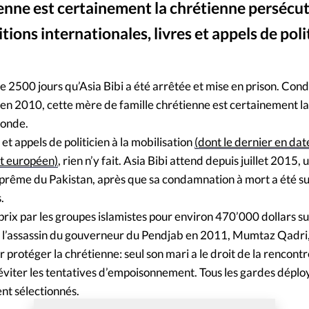
enne est certainement la chrétienne persécut
Mon co
s
Société
ions internationales, livres et appels de pol
Changem
uste 2500 jours qu’Asia Bibi a été arrêtée et mise en prison. Co
Nous co
en 2010, cette mère de famille chrétienne est certainement l
monde.
 et appels de politicien à la mobilisation
(dont le dernier en date
t européen)
, rien n’y fait. Asia Bibi attend depuis juillet 2015, 
uprême du Pakistan, après que sa condamnation à mort a été 
.
 prix par les groupes islamistes pour environ 470’000 dollars sui
 l’assassin du gouverneur du Pendjab en 2011, Mumtaz Qadri, 
protéger la chrétienne: seul son mari a le droit de la rencontre
éviter les tentatives d’empoisonnement. Tous les gardes déplo
nt sélectionnés.